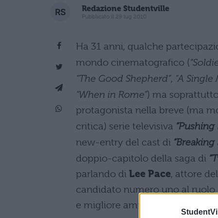
Redazione Studentville
Pubblicato il 29 lug 2010
Ha 31 anni, qualche partecipazi
mondo cinematografico (
“Soldie
“The Good Shepherd”
,
“A Single
“When in Rome”
) ma soprattutt
protagonista nella breve (ma mo
critica) serie televisiva
“Pushing 
new-entry del cast di
“Breaking
doppio-capitolo della saga di
“T
parlando di
Lee Pace
, attore d
candidato numero uno al ruolo
e migliore amico di Edward nell’
StudentVil