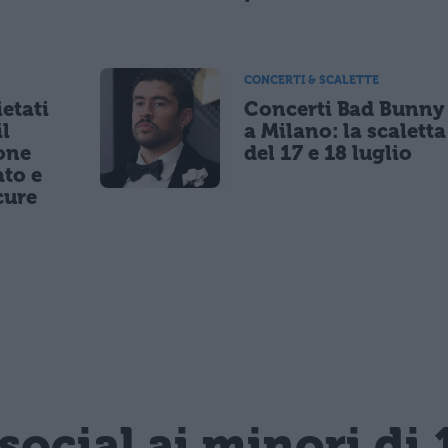
CONCERTI & SCALETTE
etati
Concerti Bad Bunny
il
a Milano: la scaletta
one
del 17 e 18 luglio
to e
cure
 social ai minori di 