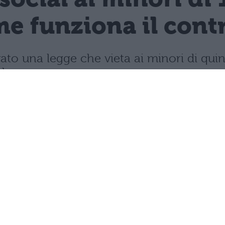
e funziona il contro
vato una legge che vieta ai minori di quin
mbre.