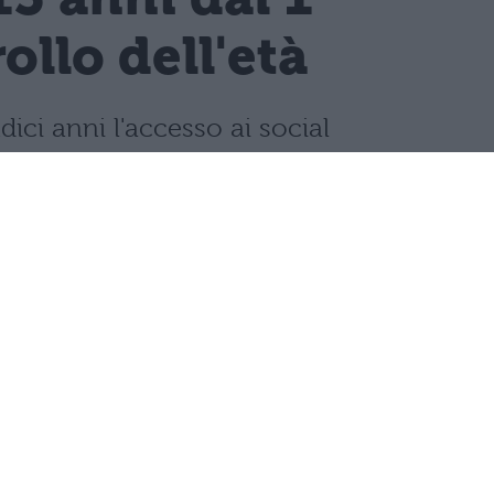
llo dell'età
dici anni l'accesso ai social