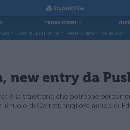
O
TROVA CORSI
GUID
tiche
Corsi di Laurea Online
Master Online
Guide Utili
, new entry da Pus
: è la traiettoria che potrebbe percorrer
per il ruolo di Garrett, migliore amico di E