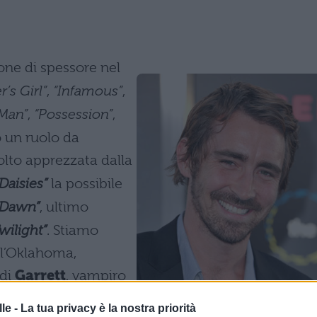
one di spessore nel
r’s Girl”
,
“Infamous”
,
 Man”
,
“Possession”
,
o un ruolo da
lto apprezzata dalla
Daisies”
la possibile
 Dawn”
, ultimo
wilight”
. Stiamo
ell’Oklahoma,
 di
Garrett
, vampiro
ultimo libro.
le -
La tua privacy è la nostra priorità