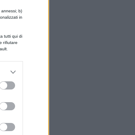
i annessi; b)
onalizzati in
 tutti qui di
 rifiutare
ault.
 e