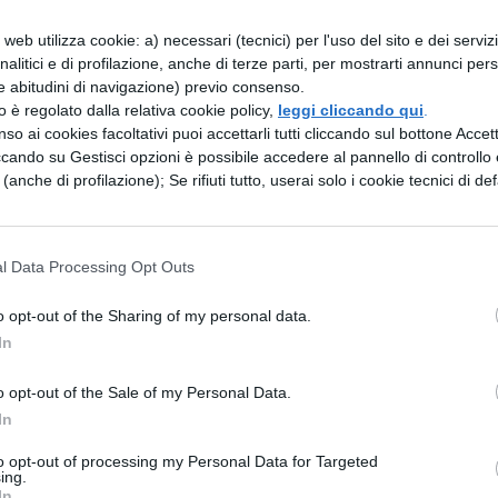
i nomadi, descritto
web utilizza cookie: a) necessari (tecnici) per l'uso del sito e dei serviz
 biondi raccolti in
analitici e di profilazione, anche di terze parti, per mostrarti annunci pers
cora arrivate conferme ufficiali ma i soliti ben
e abitudini di navigazione) previo consenso.
zzo è regolato dalla relativa cookie policy,
leggi cliccando qui
.
screzione lanciata da E!News è fondata e molto
so ai cookies facoltativi puoi accettarli tutti cliccando sul bottone Accetta
ccando su Gestisci opzioni è possibile accedere al pannello di controllo e
abbrica-torte di “Pushing Daisies”, Lee potrebbe
e (anche di profilazione); Se rifiuti tutto, userai solo i cookie tecnici di def
i con due bei dentoni aguzzi…
anche i nomi di
Ryan Reynolds
(assai improbabile)
l Data Processing Opt Outs
o opt-out of the Sharing of my personal data.
ESSARE
In
o opt-out of the Sale of my Personal Data.
NEWS LIFESTYLE
In
 social
Oltre uno studente
5 anni
su sei a rischio:
to opt-out of processing my Personal Data for Targeted
re:
l'allarme Iss su
ing.
In