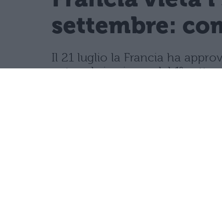
settembre: com
Il 21 luglio la Francia ha appro
network, in vigore dal 1° sette