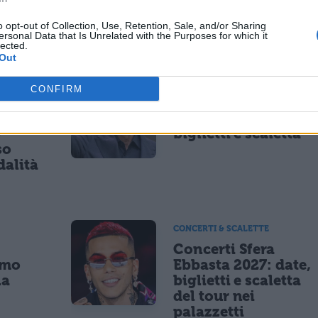
 il
gaming, azzardo e
età
social nella
o opt-out of Collection, Use, Retention, Sale, and/or Sharing
generazione Z
ersonal Data that Is Unrelated with the Purposes for which it
lected.
Out
CONCERTI & SCALETTE
CONFIRM
ncerto
Concerti Claudio
Baglioni 2027: date,
8
biglietti e scaletta
so
dalità
CONCERTI & SCALETTE
Concerti Sfera
imo
Ebbasta 2027: date,
la
biglietti e scaletta
a
del tour nei
palazzetti