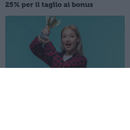
25% per il taglio ai bonus
I dati ufficiali della Maturità 2026
rivelano una concentrazione di
eccellenze al sud, con Campania,
Puglia e Sicilia in testa. Cala
drasticamente la percentuale di voti