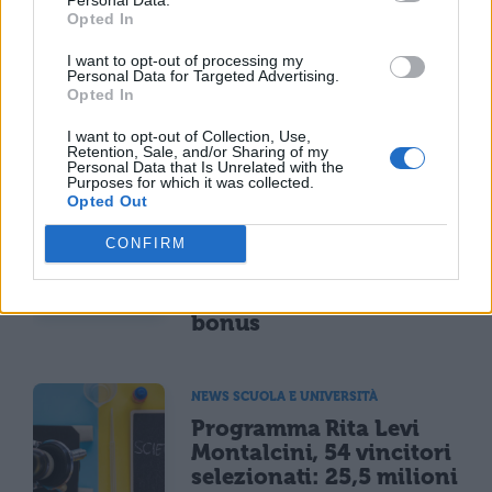
Opted In
I want to opt-out of processing my
Personal Data for Targeted Advertising.
Opted In
I want to opt-out of Collection, Use,
TI POTREBBE INTERESSARE
Retention, Sale, and/or Sharing of my
Personal Data that Is Unrelated with the
Purposes for which it was collected.
MATURITÀ
Opted Out
Maturità 2026, il sud
CONFIRM
domina con 14.123 lodi
ma i 100 crollano del
25% per il taglio ai
bonus
NEWS SCUOLA E UNIVERSITÀ
Programma Rita Levi
Montalcini, 54 vincitori
selezionati: 25,5 milioni