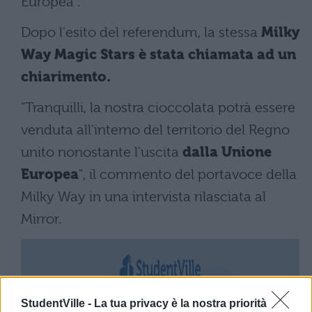
Europea".
Dopo l'esito del referendum, la stessa
Milky
Way Magic Stars è stata chiamata ad un
chiarimento.
"Tranquilli, la nostra cioccolata potrà essere
venduta all'interno del territorio del Regno
unito nonostante l'uscita
dalla Unione
Europea
", il commento del portavoce della
Milky Way in una intervista rilasciata al
Mirror.
StudentVille -
La tua privacy è la nostra priorità