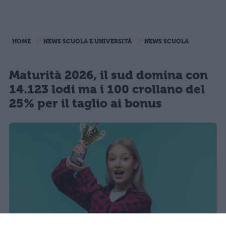
HOME
NEWS SCUOLA E UNIVERSITÀ
NEWS SCUOLA
Maturità 2026, il sud domina con
14.123 lodi ma i 100 crollano del
25% per il taglio ai bonus