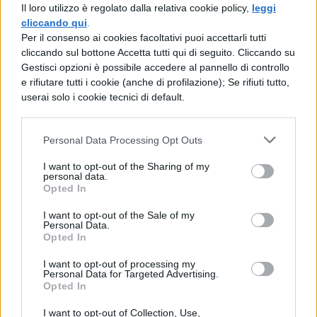
Il loro utilizzo è regolato dalla relativa cookie policy,
leggi
Inoltre è dotato di ben due uscite, una
cliccando qui
.
USB-C da 20W
e una
USB-A da 10W
.
Per il consenso ai cookies facoltativi puoi accettarli tutti
cliccando sul bottone Accetta tutti qui di seguito. Cliccando su
Questo ti permetterà di collegare due
Gestisci opzioni è possibile accedere al pannello di controllo
dispositivi e caricarli
e rifiutare tutti i cookie (anche di profilazione); Se rifiuti tutto,
userai solo i cookie tecnici di default.
contemporaneamente, risparmiando
molto tempo. È dotato di una
protezione
Personal Data Processing Opt Outs
da sovraccarico
,
surriscaldamento
e
I want to opt-out of the Sharing of my
cortocircuito,
il che garantisce piena
personal data.
Opted In
sicurezza a ciò che collegherai.
I want to opt-out of the Sale of my
[affiliate_generic type=”button”
Personal Data.
Opted In
url=”https://www.amazon.it/dp/B09M6DFV
I want to opt-out of processing my
LM/” text=”Acquista il caricabatterie da
Personal Data for Targeted Advertising.
Opted In
30W su Amazon”]
I want to opt-out of Collection, Use,