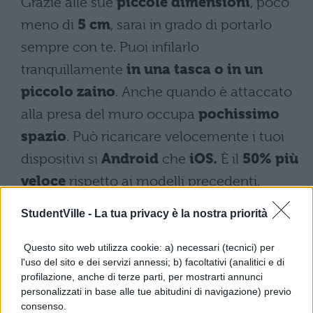
Grazie alle sue
piccole dimensioni
, poco
meno di
5 cm
, sarai in grado di portarlo
sempre con te. Puoi infilarlo
tranquillamente
in una tasca o in un
piccolo zaino
. Anche quando è attaccato
alla presa del muro occupa
pochissimo
spazio
. Può ricaricare velocemente i tuoi
dispositivi si
Android
che
iOS.
È il
50% più
veloce
rispetto ai modelli precedenti.
StudentVille -
La tua privacy è la nostra priorità
Questo sito web utilizza cookie: a) necessari (tecnici) per
l'uso del sito e dei servizi annessi; b) facoltativi (analitici e di
profilazione, anche di terze parti, per mostrarti annunci
personalizzati in base alle tue abitudini di navigazione) previo
consenso.