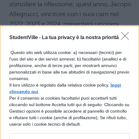
stimolare la riflessione; quest’anno, Jacopo
Allegrucci, vincitore con i suoi carri nel
2022, 2023 e 2024, presenterà un’opera
sulla diversità.
StudentVille -
La tua privacy è la nostra priorità
Biglietti del Carnevale di
Questo sito web utilizza cookie: a) necessari (tecnici) per
Viareggio 2025
l'uso del sito e dei servizi annessi; b) facoltativi (analitici e di
profilazione, anche di terze parti, per mostrarti annunci
personalizzati in base alle tue abitudini di navigazione) previo
I
biglietti per il Carnevale di Viareggio
consenso.
possono essere acquistati online o presso
Il loro utilizzo è regolato dalla relativa cookie policy,
leggi
cliccando qui
.
le biglietterie fisiche alla Cittadella del
Per il consenso ai cookies facoltativi puoi accettarli tutti
cliccando sul bottone Accetta tutti qui di seguito. Cliccando su
Carnevale, situata in Via Santa Maria
Gestisci opzioni è possibile accedere al pannello di controllo
Goretti. Le biglietterie sono aperte nei
e rifiutare tutti i cookie (anche di profilazione); Se rifiuti tutto,
userai solo i cookie tecnici di default.
giorni delle sfilate dalle ore 9:00 in poi.