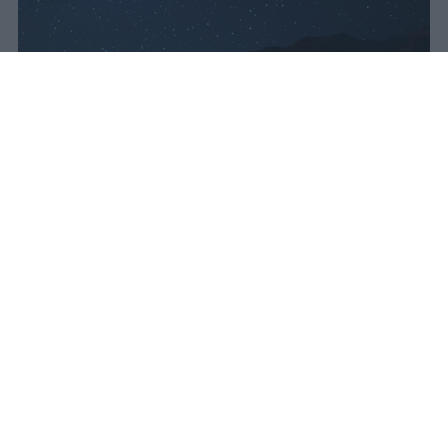
vincenzo
Pubblicato il 10 ago 2026
Lo sciame meteorico delle Perseidi sarà
attivo dal 17 luglio al 24 agosto 2026,
offrendo settimane di opportunità per
osservare stelle cadenti solcare il cielo
notturno. La tradizione popolare lega le
famose “lacrime di San Lorenzo” alla sera
del 10 agosto, ma quest’anno l’astronomia
racconta una storia diversa:
il massimo
dell’attività non coinciderà con quella