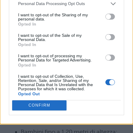
I prezzi dei biglietti sono i seguenti:
Personal Data Processing Opt Outs
Biglietto singolo Corso Mascherato: a
I want to opt-out of the Sharing of my
personal data.
Opted In
partire da €16,50
I want to opt-out of the Sale of my
Posto numerato in tribuna: a partire da
Personal Data.
Opted In
€45
I want to opt-out of processing my
Personal Data for Targeted Advertising.
Sfilata del Giovedì Grasso (27 febbraio):
Opted In
€15; supplemento tribuna a partire da
I want to opt-out of Collection, Use,
Retention, Sale, and/or Sharing of my
€25
Personal Data that Is Unrelated with the
Purposes for which it was collected.
Opted Out
Biglietti per gruppi: €18,50 (minimo 25
CONFIRM
persone, un ingresso gratuito ogni 25
persone)
Bambini fino a 1,20 metri di altezza: