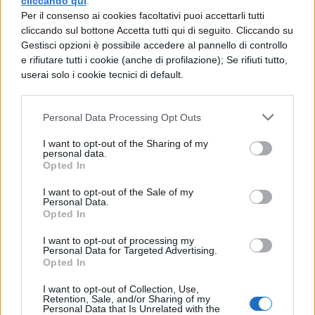
cliccando qui
.
vulnerabilità ansiosa costituiscano il
Per il consenso ai cookies facoltativi puoi accettarli tutti
terreno fertile su cui si innestano trigger
cliccando sul bottone Accetta tutti qui di seguito. Cliccando su
Gestisci opzioni è possibile accedere al pannello di controllo
specifici.
e rifiutare tutti i cookie (anche di profilazione); Se rifiuti tutto,
userai solo i cookie tecnici di default.
Tra i fattori di rischio ambientali più
significativi figurano
eventi traumatici
Personal Data Processing Opt Outs
infantili
,
tensioni familiari o
I want to opt-out of the Sharing of my
scolastiche
,
consumo intenso di
personal data.
Opted In
caffeina
e
privazione di sonno
. La ricerca
I want to opt-out of the Sale of my
ha inoltre identificato una particolare
Personal Data.
Opted In
sensibilità alla CO₂
in alcuni sottotipi di
I want to opt-out of processing my
disturbo di panico, collegata a irregolarità
Personal Data for Targeted Advertising.
Opted In
nella regolazione respiratoria.
I want to opt-out of Collection, Use,
Negli adolescenti assumono rilevanza
Retention, Sale, and/or Sharing of my
Personal Data that Is Unrelated with the