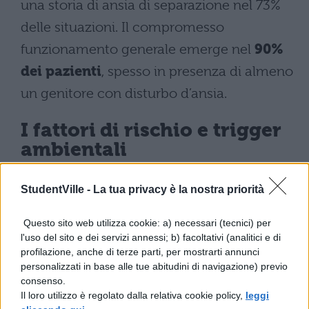
una storia di ansia di separazione nel 73%
delle situazioni. Il compromesso
funzionamento generale emerge nel
90%
dei pazienti
, spesso in presenza di almeno
un genitore con disturbo d’ansia.
I fattori di rischio e trigger
ambientali
La vulnerabilità agli attacchi di panico
StudentVille -
La tua privacy è la nostra priorità
emerge dall’interazione tra
Questo sito web utilizza cookie: a) necessari (tecnici) per
predisposizione genetica
e
fattori
l'uso del sito e dei servizi annessi; b) facoltativi (analitici e di
ambientali scatenanti
. Gli studi
profilazione, anche di terze parti, per mostrarti annunci
personalizzati in base alle tue abitudini di navigazione) previo
evidenziano come l’
alta sensibilità allo
consenso.
stress
e la
trasmissione ereditaria
di
Il loro utilizzo è regolato dalla relativa cookie policy,
leggi