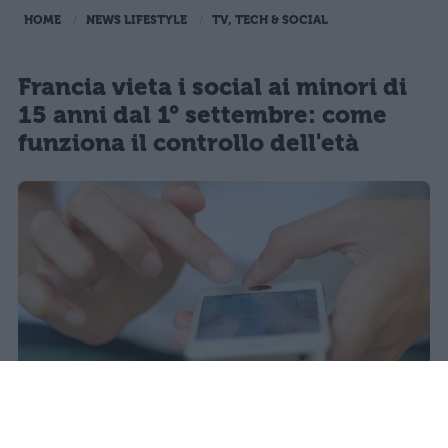
HOME
NEWS LIFESTYLE
TV, TECH & SOCIAL
Francia vieta i social ai minori di
15 anni dal 1° settembre: come
funziona il controllo dell'età