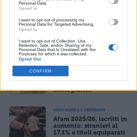
(YOUTUBE)
Personal Data.
Opted In
I want to opt-out of processing my
Personal Data for Targeted Advertising.
Opted In
I want to opt-out of Collection, Use,
Retention, Sale, and/or Sharing of my
TI POTREBBE INTERESSARE
Personal Data that Is Unrelated with the
Purposes for which it was collected.
Opted Out
NEWS SCUOLA
Scuola primaria 2031,
CONFIRM
50mila iscritti in meno:
l'effetto del crollo
demografico
NEWS SCUOLA E UNIVERSITÀ
Afam 2025/26, iscritti in
aumento: stranieri al
17,1% e titoli equiparati