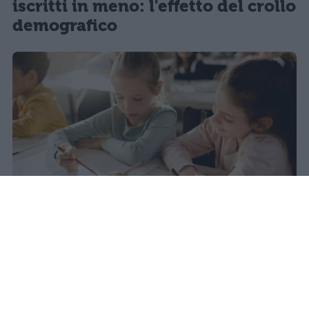
iscritti in meno: l'effetto del crollo
demografico
Nel 2025 l'Italia registra il minimo
storico di nascite dal dopoguerra:
355mila bambini, 50mila in meno
rispetto al 2020. Nel 2031 questo