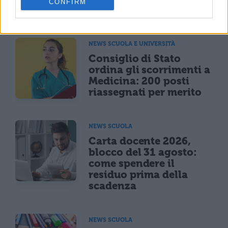
CONFIRM
per assunzioni e ricerca
NEWS SCUOLA E UNIVERSITÀ
Consiglio di Stato
ordina gli scorrimenti a
Medicina: 200 posti
riassegnati per merito
NEWS SCUOLA
Carta docente 2026,
blocco del 31 agosto:
come spendere il
residuo prima della
scadenza
NEWS SCUOLA