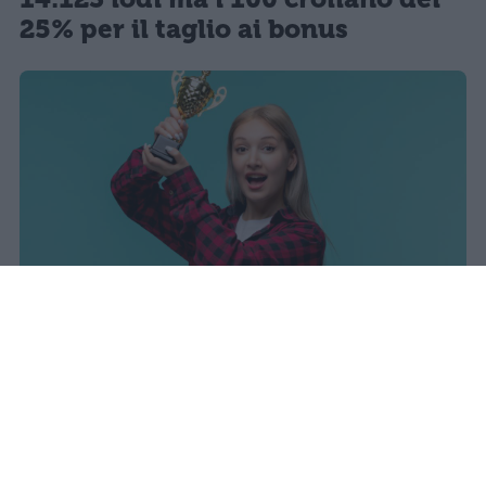
25% per il taglio ai bonus
sniro
Pubblicato il 7 ago 2026
Il Ministero dell’Istruzione e del Merito ha
diffuso i dati ufficiali sugli esiti degli esami