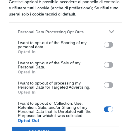
Gestisci opzioni è possibile accedere al pannello di controllo
e rifiutare tutti i cookie (anche di profilazione); Se rifiuti tutto,
userai solo i cookie tecnici di default.
Personal Data Processing Opt Outs
TI POTREBBE INTERESSARE
I want to opt-out of the Sharing of my
personal data.
Opted In
MATURITÀ
Maturità 2026, il sud
I want to opt-out of the Sale of my
Personal Data.
domina con 14.123 lodi
Opted In
ma i 100 crollano del
25% per il taglio ai
I want to opt-out of processing my
Personal Data for Targeted Advertising.
bonus
Opted In
I want to opt-out of Collection, Use,
Retention, Sale, and/or Sharing of my
NEWS SCUOLA E UNIVERSITÀ
Personal Data that Is Unrelated with the
Purposes for which it was collected.
Programma Rita Levi
Opted Out
Montalcini, 54 vincitori
selezionati: 25,5 milioni