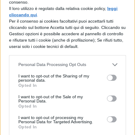
consenso.
De Biasi narra le vicende di Giada, una
Il loro utilizzo è regolato dalla relativa cookie policy,
leggi
cliccando qui
.
ragazza seria, con la testa sulle spalle, ma
Per il consenso ai cookies facoltativi puoi accettarli tutti
un pò bruttina, che, dando ripetizioni a
cliccando sul bottone Accetta tutti qui di seguito. Cliccando su
Gestisci opzioni è possibile accedere al pannello di controllo
Riccardo, il bullo del corso, svogliato e
e rifiutare tutti i cookie (anche di profilazione); Se rifiuti tutto,
sfacciato, si innamora di lui e decide di
userai solo i cookie tecnici di default.
cambiare la sua immagine per farsi
accettare dal ragazzo che ama.
Personal Data Processing Opt Outs
I want to opt-out of the Sharing of my
personal data.
Opted In
I want to opt-out of the Sale of my
Personal Data.
Opted In
I want to opt-out of processing my
Personal Data for Targeted Advertising.
TI POTREBBE INTERESSARE
Opted In