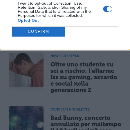
NEWS LIFESTYLE
I want to opt-out of Collection, Use,
Retention, Sale, and/or Sharing of my
Francia vieta i social ai
Personal Data that Is Unrelated with the
Purposes for which it was collected.
minori di 15 anni dal 1°
Opted Out
settembre: come
funziona il controllo
CONFIRM
dell'età
NEWS LIFESTYLE
Oltre uno studente su
sei a rischio: l'allarme
Iss su gaming, azzardo
e social nella
generazione Z
CONCERTI & SCALETTE
Bad Bunny, concerto
annullato per maltempo