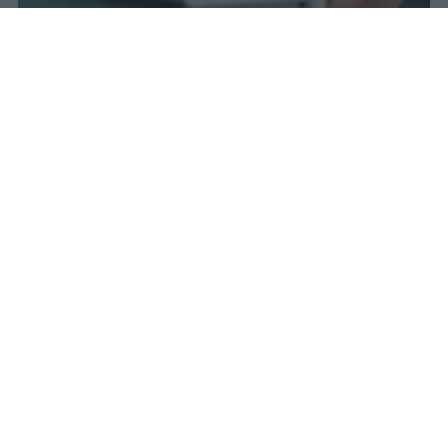
Il 21 luglio la Francia ha approvato
una legge che vieta ai minori di
quindici anni l'accesso ai social
network, in vigore dal 1° settembre.
Redazione Studentville
Pubblicato il 29 lug 2026
Il 21 luglio la Francia ha approvato una
legge che
vieta ai minori di quindici
anni l’accesso ai servizi di social
networking online forniti da
piattaforme digitali
. La norma entra in