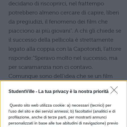
decidano di riscoprirci, nel frattempo
potrebbero almeno cercare di capire, liberi
da pregiudizi, il fenomeno dei film che
piacciono ai più giovani". A chi gli chiede se
il successo della pellicola è strettamente
legato alla coppia con la Capotondi, l’attore
risponde:"Speravo molto nel successo, ma
per scaramanzia non ci contavo.
Comunque sono dell’idea che se un film
funziona il merito è del film, cioè del modo
StudentVille -
La tua privacy è la nostra priorità
con cui è scritto, diretto, interpretato,
insomma non c’è mai solo un motivo, ma
Questo sito web utilizza cookie: a) necessari (tecnici) per
l'uso del sito e dei servizi annessi; b) facoltativi (analitici e di
un insieme di fattori".
profilazione, anche di terze parti, per mostrarti annunci
personalizzati in base alle tue abitudini di navigazione) previo
Per la sua opera prima il regista Volfango