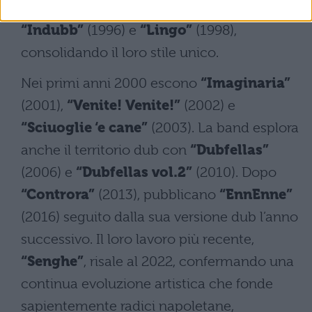
carriera. La discografia prosegue con
“Indubb”
(1996) e
“Lingo”
(1998),
consolidando il loro stile unico.
Nei primi anni 2000 escono
“Imaginaria”
(2001),
“Venite! Venite!”
(2002) e
“Sciuoglie ‘e cane”
(2003). La band esplora
anche il territorio dub con
“Dubfellas”
(2006) e
“Dubfellas vol.2”
(2010). Dopo
“Controra”
(2013), pubblicano
“EnnEnne”
(2016) seguito dalla sua versione dub l’anno
successivo. Il loro lavoro più recente,
“Senghe”
, risale al 2022, confermando una
continua evoluzione artistica che fonde
sapientemente radici napoletane,