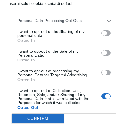
anniversario di ‘Sanacore’, rendendo ogni
userai solo i cookie tecnici di default.
concerto un’esperienza unica per i fan.
Personal Data Processing Opt Outs
Discografia
I want to opt-out of the Sharing of my
personal data.
La produzione discografica degli
Opted In
Almamegretta è ricca e variegata,
I want to opt-out of the Sale of my
Personal Data.
spaziando oltre tre decenni di
Opted In
sperimentazione sonora. L’esordio avviene
I want to opt-out of processing my
Personal Data for Targeted Advertising.
nel 1993 con
“Animamigrante”
, album che
Opted In
valse alla band la Targa Tenco come
I want to opt-out of Collection, Use,
miglior debutto. Nel 1995 pubblicano
Retention, Sale, and/or Sharing of my
Personal Data that Is Unrelated with the
Purposes for which it was collected.
“Sanacore”
, l’opera che celebrano nel tour
Opted Out
2025 per il suo 30° anniversario,
CONFIRM
considerata una pietra miliare della loro