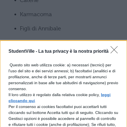
Catene
Karmacoma
Figli di Annibale
Sanacore
StudentVille -
La tua privacy è la nostra priorità
Nun te scurda
Questo sito web utilizza cookie: a) necessari (tecnici) per
Unforgettable dub
l'uso del sito e dei servizi annessi; b) facoltativi (analitici e di
profilazione, anche di terze parti, per mostrarti annunci
personalizzati in base alle tue abitudini di navigazione) previo
Tempo (Off stage)
consenso.
Il loro utilizzo è regolato dalla relativa cookie policy,
leggi
Naturalmente, la band potrebbe decidere di
cliccando qui
.
Per il consenso ai cookies facoltativi puoi accettarli tutti
modificare questa sequenza o aggiungere
cliccando sul bottone Accetta tutti qui di seguito. Cliccando su
brani speciali in occasione del 30°
Gestisci opzioni è possibile accedere al pannello di controllo
e rifiutare tutti i cookie (anche di profilazione); Se rifiuti tutto,