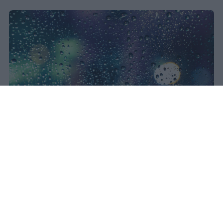
Il concerto di Bad Bunny
all'Ippodromo La Maura è stato
interrotto dopo trenta minuti a
causa di una supercella. Live Nation
garantisce rimborso integrale con
diritti di prevendita inclusi.