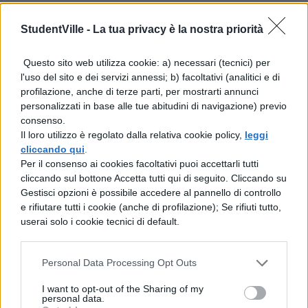
Cicale
StudentVille -
La tua privacy è la nostra priorità
Noia mortale
Questo sito web utilizza cookie: a) necessari (tecnici) per
l'uso del sito e dei servizi annessi; b) facoltativi (analitici e di
Il cuore è un malfattore
profilazione, anche di terze parti, per mostrarti annunci
personalizzati in base alle tue abitudini di navigazione) previo
Il prossimo semestre
consenso.
Il loro utilizzo è regolato dalla relativa cookie policy,
leggi
30000 euro
cliccando qui
.
Per il consenso ai cookies facoltativi puoi accettarli tutti
Splash
cliccando sul bottone Accetta tutti qui di seguito. Cliccando su
Gestisci opzioni è possibile accedere al pannello di controllo
I marinai
e rifiutare tutti i cookie (anche di profilazione); Se rifiuti tutto,
userai solo i cookie tecnici di default.
Rosa e Olindo
Cose da pazzi
Personal Data Processing Opt Outs
Musica leggerissima
I want to opt-out of the Sharing of my
personal data.