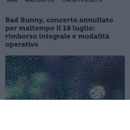
HOME
NEWS LIFESTYLE
CONCERTI & SCALETTE
Bad Bunny, concerto annullato
per maltempo il 18 luglio:
rimborso integrale e modalità
operative