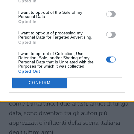
Considera
Opted In
I want to opt-out of the Sale of my
Neanche con Dio
Personal Data.
Opted In
Majorana
I want to opt-out of processing my
Personal Data for Targeted Advertising.
Chi sono Colapesce e Dimartino
Opted In
I want to opt-out of Collection, Use,
Colapesce e Dimartino è un
duo musicale
Retention, Sale, and/or Sharing of my
Personal Data that Is Unrelated with the
italiano
formatosi nel 2020 dalla
Purposes for which it was collected.
Opted Out
collaborazione artistica tra i cantautori
CONFIRM
siciliani Lorenzo Urciullo, conosciuto come
Colapesce, e Antonio Di Martino, noto
come Dimartino. I due artisti, amici di lunga
data, sono diventati tra gli autori più
apprezzati e influenti della scena italiana
degli ultimi anni.