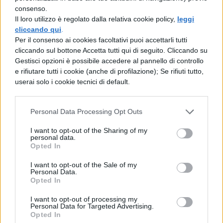
Tuttavia, considerando il successo del suo
consenso.
ultimo album
Volevo essere un duro
e le
Il loro utilizzo è regolato dalla relativa cookie policy,
leggi
cliccando qui
.
sue esibizioni recenti, è probabile che
Per il consenso ai cookies facoltativi puoi accettarli tutti
l’artista presenti una selezione dei suoi
cliccando sul bottone Accetta tutti qui di seguito. Cliccando su
Gestisci opzioni è possibile accedere al pannello di controllo
brani più amati, inclusi alcuni classici e
e rifiutare tutti i cookie (anche di profilazione); Se rifiuti tutto,
inediti.
userai solo i cookie tecnici di default.
Ecco una possibile scaletta delle canzoni
Personal Data Processing Opt Outs
che potrebbero essere eseguite durante i
I want to opt-out of the Sharing of my
concerti (
scaletta del tour 2023
, a cui
personal data.
Opted In
aggiungere sicuramente “Volevo essere un
duro”):
I want to opt-out of the Sale of my
Personal Data.
Opted In
Freccia Bianca
I want to opt-out of processing my
Personal Data for Targeted Advertising.
Opted In
La bocca della verità