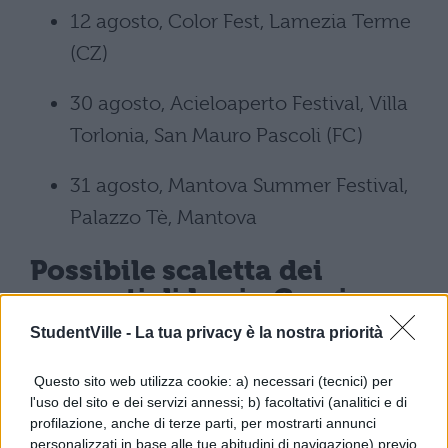
12 agosto, Color Fest, Lamezia Terme
(CZ)
30 agosto, Acieloaperto Festival, Villa
Torlonia, San Mauro Pascoli (FC)
31 agosto, Mantova Summer Festival,
Palazzo Tè, Mantova
Possibile scaletta dei
concerti di Lucio Corsi
StudentVille -
La tua privacy è la nostra priorità
La scaletta ufficiale dei concerti di Lucio
Questo sito web utilizza cookie: a) necessari (tecnici) per
Corsi al Rock in Roma e al Milano Summer
l'uso del sito e dei servizi annessi; b) facoltativi (analitici e di
Festival 2025 non è stata ancora rivelata.
profilazione, anche di terze parti, per mostrarti annunci
personalizzati in base alle tue abitudini di navigazione) previo