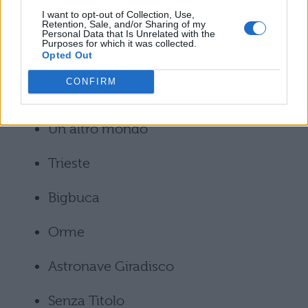
I want to opt-out of Collection, Use,
Amico vola via
Retention, Sale, and/or Sharing of my
Personal Data that Is Unrelated with the
Purposes for which it was collected.
Opted Out
Danza Classica
CONFIRM
La gente che sogna
Un altro mondo
Trieste
Bigbuca
Orme
Astronave Giradisco
Senza Titolo