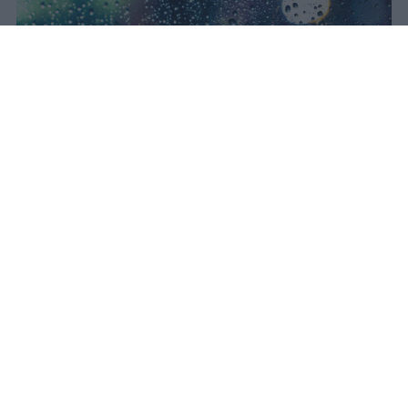
Il concerto di Bad Bunny
all'Ippodromo La Maura è stato
interrotto dopo trenta minuti a
causa di una supercella. Live Nation
garantisce rimborso integrale con
diritti di prevendita inclusi.
Redazione Studentville
Pubblicato il 24 lug 2026
Il 18 luglio il concerto di Bad Bunny
all’Ippodromo La Maura è stato interrotto