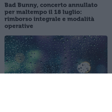
Bad Bunny, concerto annullato
per maltempo il 18 luglio:
rimborso integrale e modalità
operative
Il concerto di Bad Bunny
all'Ippodromo La Maura è stato