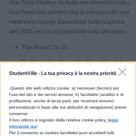
che Tony Hadley includa nel repertorio sia i
suoi brani più celebri che le canzoni del suo
repertorio swing. Basandoci sulla scaletta
del 2024, ecco una possibile lista dei brani:
The Mood I’m In
Fly Me to the Moon (In Other Words)
StudentVille -
La tua privacy è la nostra priorità
The Good Life
Questo sito web utilizza cookie: a) necessari (tecnici) per
Only When You Leave
l'uso del sito e dei servizi annessi; b) facoltativi (analitici e di
profilazione, anche di terze parti, per mostrarti annunci
Through the Barricades
personalizzati in base alle tue abitudini di navigazione) previo
consenso.
Il loro utilizzo è regolato dalla relativa cookie policy,
leggi
Just a Gigolo
cliccando qui
.
Per il consenso ai cookies facoltativi puoi accettarli tutti