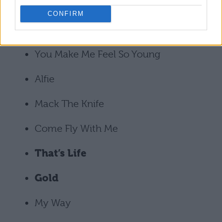
I Wanna Be Around
CONFIRM
The Lady Is a Tramp
You Make Me Feel So Young
Alfie
Mack The Knife
Come Fly With Me
That’s Life
Gold
My Way