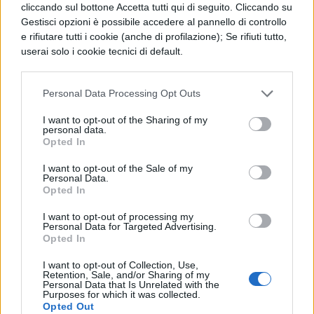
Wives and Lovers
cliccando sul bottone Accetta tutti qui di seguito. Cliccando su
Gestisci opzioni è possibile accedere al pannello di controllo
e rifiutare tutti i cookie (anche di profilazione); Se rifiuti tutto,
Love for Sale
userai solo i cookie tecnici di default.
True
Personal Data Processing Opt Outs
I Will Wait for You
I want to opt-out of the Sharing of my
personal data.
Opted In
Walk Of Shame
I want to opt-out of the Sale of my
Personal Data.
Bewitched, Bothered and Bewildered
Opted In
Touch Me
I want to opt-out of processing my
Personal Data for Targeted Advertising.
Opted In
Too Close for Comfort
I want to opt-out of Collection, Use,
Retention, Sale, and/or Sharing of my
The Summer Wind
Personal Data that Is Unrelated with the
Purposes for which it was collected.
Opted Out