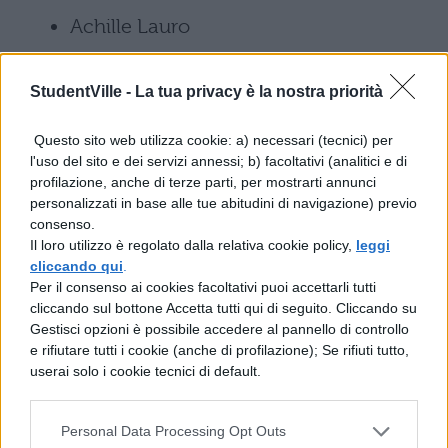
Achille Lauro
Alfa
StudentVille -
La tua privacy è la nostra priorità
Andrea Cerrato
Questo sito web utilizza cookie: a) necessari (tecnici) per
l'uso del sito e dei servizi annessi; b) facoltativi (analitici e di
Anna and Vulkan
profilazione, anche di terze parti, per mostrarti annunci
personalizzati in base alle tue abitudini di navigazione) previo
Anna Carol
consenso.
Il loro utilizzo è regolato dalla relativa cookie policy,
leggi
cliccando qui
.
Anna Castiglia
Per il consenso ai cookies facoltativi puoi accettarli tutti
cliccando sul bottone Accetta tutti qui di seguito. Cliccando su
Arisa
Gestisci opzioni è possibile accedere al pannello di controllo
e rifiutare tutti i cookie (anche di profilazione); Se rifiuti tutto,
userai solo i cookie tecnici di default.
Bambole di Pezza
Brunori Sas
Personal Data Processing Opt Outs