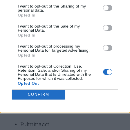
I want to opt-out of the Sharing of my
Carl Brave
personal data.
Opted In
Centomilacarie
I want to opt-out of the Sale of my
Personal Data.
Opted In
Dente
I want to opt-out of processing my
Personal Data for Targeted Advertising.
Ele A
Opted In
Elodie
I want to opt-out of Collection, Use,
Retention, Sale, and/or Sharing of my
Personal Data that Is Unrelated with the
Purposes for which it was collected.
Eugenio in Via di Gioia
Opted Out
Federica Abbate
CONFIRM
Franco126
Fulminacci