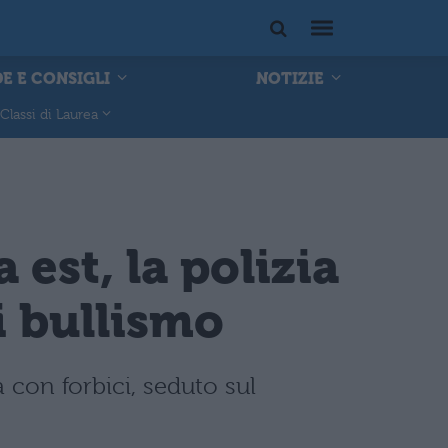
E E CONSIGLI
NOTIZIE
Classi di Laurea
est, la polizia
di bullismo
 con forbici, seduto sul