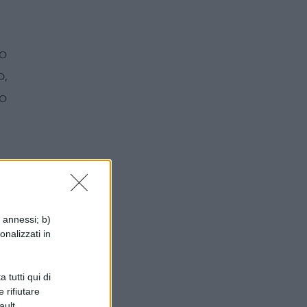
no
o,
to
i annessi; b)
onalizzati in
 e
 al
 tutti qui di
za
 rifiutare
ault.