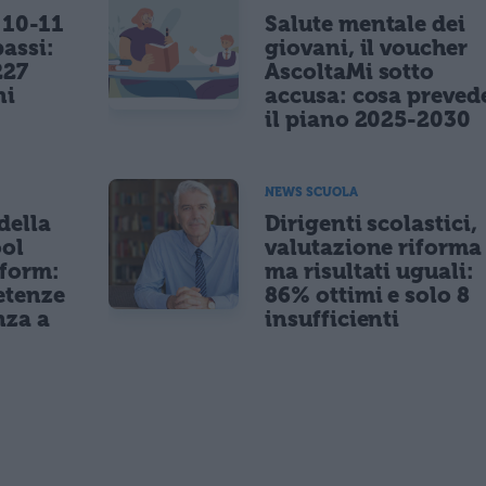
 10-11
Salute mentale dei
bassi:
giovani, il voucher
227
AscoltaMi sotto
ni
accusa: cosa preved
il piano 2025-2030
NEWS SCUOLA
della
Dirigenti scolastici,
ol
valutazione riforma
tform:
ma risultati uguali:
etenze
86% ottimi e solo 8
nza a
insufficienti