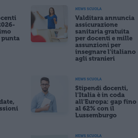
NEWS SCUOLA
centi
Valditara annuncia
2026-
assicurazione
nimo
sanitaria gratuita
e punta
per docenti e mille
assunzioni per
insegnare l'italiano
agli stranieri
NEWS SCUOLA
Stipendi docenti,
l'Italia è in coda
date,
all'Europa: gap fino
ssioni
al 62% con il
Lussemburgo
NEWS SCUOLA