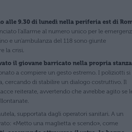
no alle 9.30 di lunedì nella periferia est di Ro
nciato l’allarme al numero unico per le emergenz
ilino e un’ambulanza del 118 sono giunte
 la crisi.
vato il giovane barricato nella propria stanza
ionato a compiere un gesto estremo. I poliziotti si
a, cercando di stabilire un dialogo costruttivo. Il
cce reiterate, avvertendo che avrebbe agito se l
allontanate.
utela, supportata dagli operatori sanitari. A un
arato: «Metto una maglietta e scendo», come