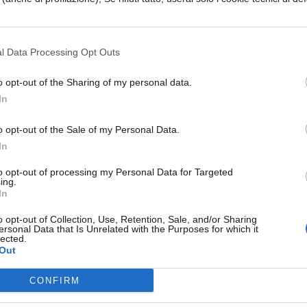
to agli agenti di raggiungere rapidamente il
e e disarmarlo prima che potesse compiere il gesto
l Data Processing Opt Outs
zione calma e intervento risolutivo si è
o opt-out of the Sharing of my personal data.
o dell’operazione. Gli operatori sanitari del 118
In
durante la trattativa, contribuendo alla de-
o opt-out of the Sale of my Personal Data.
endo assistenza immediata una volta messo in
In
to opt-out of processing my Personal Data for Targeted
ing.
il bullismo e le conseguenze
In
o opt-out of Collection, Use, Retention, Sale, and/or Sharing
ersonal Data that Is Unrelated with the Purposes for which it
lected.
stato trasportato al Policlinico di Tor Vergata per
Out
dichiarazioni rese alla Polizia, ha ricostruito 
CONFIRM
lio
, riconducibile a episodi di bullismo subiti tre