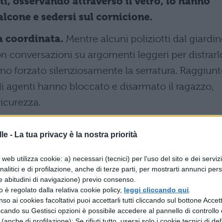
ti, osservando attraverso il vetro, lo hanno
balcone e sedersi sul cornicione.
a coordinata.
Mentre alcuni poliziotti dal giardi
n conversazioni su argomenti leggeri per distrarl
nno forzato silenziosamente la serratura. Raggiun
gli agenti hanno bloccato e disarmato il ragazzo,
icurezza.
a dell’intervento
le -
La tua privacy è la nostra priorità
no hanno avviato un dialogo su argomenti
web utilizza cookie: a) necessari (tecnici) per l'uso del sito e dei serviz
analitici e di profilazione, anche di terze parti, per mostrarti annunci pers
 cornicione, con l’obiettivo di ridurre la tensione
e abitudini di navigazione) previo consenso.
al gesto estremo. Contemporaneamente, i colleghi
zzo è regolato dalla relativa cookie policy,
leggi cliccando qui
.
so ai cookies facoltativi puoi accettarli tutti cliccando sul bottone Accetta
n modo discreto, forzando la serratura della stan
ccando su Gestisci opzioni è possibile accedere al pannello di controllo e
e (anche di profilazione); Se rifiuti tutto, userai solo i cookie tecnici di def