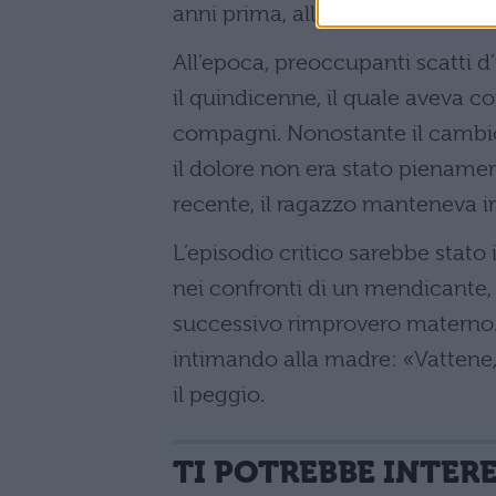
anni prima, all’inizio delle scuol
All’epoca, preoccupanti scatti d’
il quindicenne, il quale aveva co
compagni. Nonostante il cambio d
il dolore non era stato piename
recente, il ragazzo manteneva 
L’episodio critico sarebbe stat
nei confronti di un mendicante,
successivo rimprovero materno. U
intimando alla madre: «Vattene, 
il peggio.
TI POTREBBE INTER