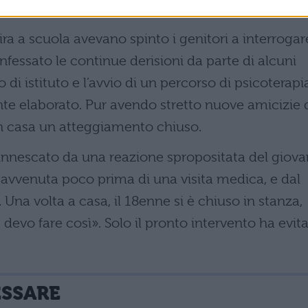
e superiori.
ira a scuola avevano spinto i genitori a interrogar
nfessato le continue derisioni da parte di alcuni
i istituto e l’avvio di un percorso di psicoterapi
nte elaborato. Pur avendo stretto nuove amicizie 
in casa un atteggiamento chiuso.
o innescato da una reazione spropositata del giov
 avvenuta poco prima di una visita medica, e dal
na volta a casa, il 18enne si è chiuso in stanza,
devo fare così». Solo il pronto intervento ha evit
ESSARE