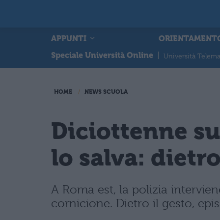
APPUNTI
ORIENTAMENT
Speciale Università Online
|
Università Telema
HOME
NEWS SCUOLA
Diciottenne su
lo salva: dietr
A Roma est, la polizia intervie
cornicione. Dietro il gesto, epi