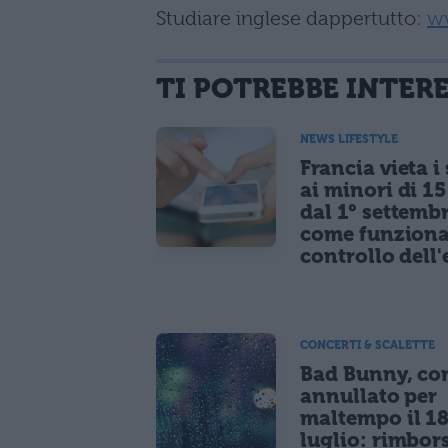
Studiare inglese dappertutto:
ww
TI POTREBBE INTER
NEWS LIFESTYLE
Francia vieta i
ai minori di 1
dal 1° settemb
come funziona
controllo dell'
CONCERTI & SCALETTE
Bad Bunny, co
annullato per
maltempo il 1
luglio: rimbor