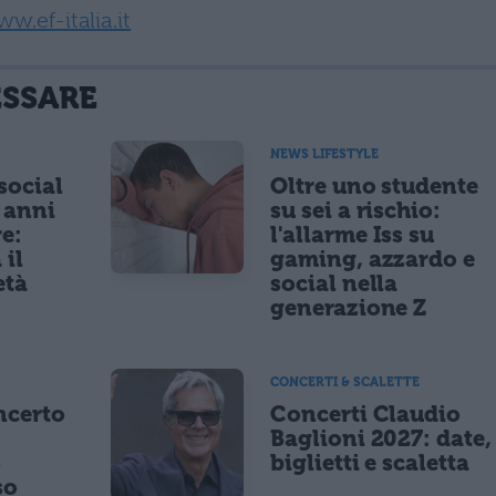
w.ef-italia.it
ESSARE
NEWS LIFESTYLE
 social
Oltre uno studente
5 anni
su sei a rischio:
re:
l'allarme Iss su
 il
gaming, azzardo e
età
social nella
generazione Z
CONCERTI & SCALETTE
ncerto
Concerti Claudio
Baglioni 2027: date,
8
biglietti e scaletta
so