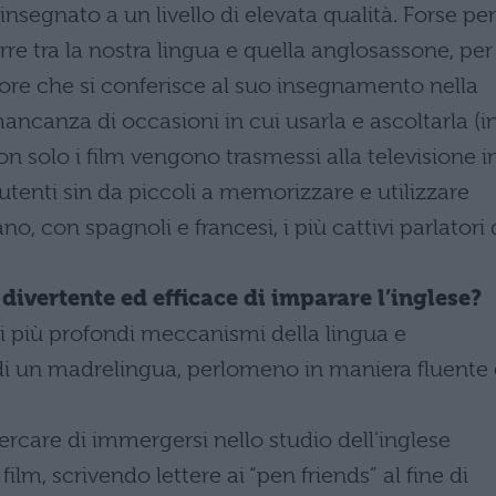
è insegnato a un livello di elevata qualità. Forse per
re tra la nostra lingua e quella anglosassone, per
re che si conferisce al suo insegnamento nella
ancanza di occasioni in cui usarla e ascoltarla (i
on solo i film vengono trasmessi alla televisione i
i utenti sin da piccoli a memorizzare e utilizzare
tano, con spagnoli e francesi, i più cattivi parlatori 
divertente ed efficace di imparare l’inglese?
 più profondi meccanismi della lingua e
 di un madrelingua, perlomeno in maniera fluente 
cercare di immergersi nello studio dell’inglese
m, scrivendo lettere ai “pen friends” al fine di