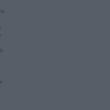
 la
n
n
di
e