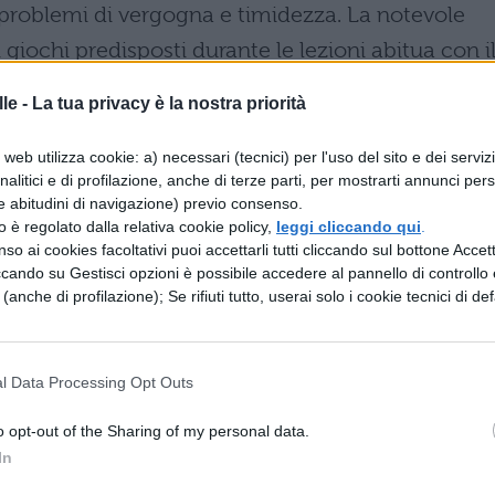
problemi di vergogna e timidezza. La notevole
i giochi predisposti durante le lezioni abitua con i
ervatezza e ad approfondire sempre più l’uso
le -
La tua privacy è la nostra priorità
diverrà fluente ed abituale.
Prima o poi vi
 o a sognare in inglese
!
web utilizza cookie: a) necessari (tecnici) per l'uso del sito e dei serviz
analitici e di profilazione, anche di terze parti, per mostrarti annunci pers
o ore di esercizi e lezioni, per quanto molto più
e abitudini di navigazione) previo consenso.
oniche materie di studio che ci si sorbisce durante
zzo è regolato dalla relativa cookie policy,
leggi cliccando qui
.
so ai cookies facoltativi puoi accettarli tutti cliccando sul bottone Accetta
ori del pacchetto prevedono infatti una serie di gi
ccando su Gestisci opzioni è possibile accedere al pannello di controllo e
anno generalmente luogo il pomeriggio. Sarete cos
e (anche di profilazione); Se rifiuti tutto, userai solo i cookie tecnici di def
ove città, alla visita di musei e di mostre
t di cui non avete mai sentito parlare prima, come
l Data Processing Opt Outs
ntare l’ebbrezza della recitazione, balli di grupp
o opt-out of the Sharing of my personal data.
iù ne ha più ne metta. La sera vi recherete in
In
ate dalla direzione, o al cinema, o nei tipici pu