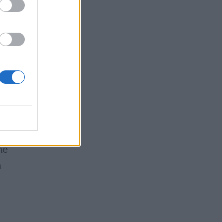
o.
 le
e
he
a