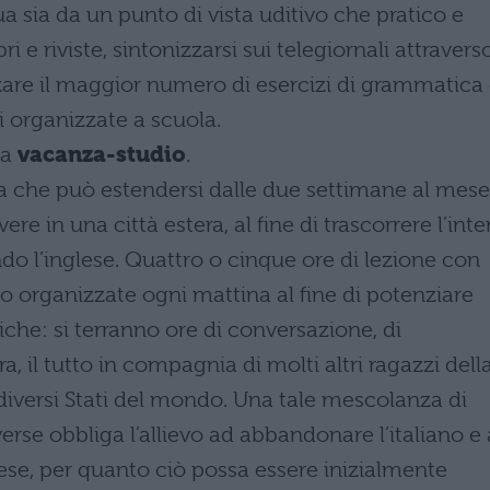
gua sia da un punto di vista uditivo che pratico e
bri e riviste, sintonizzarsi sui telegiornali attravers
lizzare il maggior numero di esercizi di grammatica
i organizzate a scuola.
la
vacanza-studio
.
za che può estendersi dalle due settimane al mese
re in una città estera, al fine di trascorrere l’inte
do l’inglese. Quattro o cinque ore di lezione con
organizzate ogni mattina al fine di potenziare
tiche: si terranno ore di conversazione, di
ra, il tutto in compagnia di molti altri ragazzi dell
 diversi Stati del mondo. Una tale mescolanza di
erse obbliga l’allievo ad abbandonare l’italiano e 
ese, per quanto ciò possa essere inizialmente