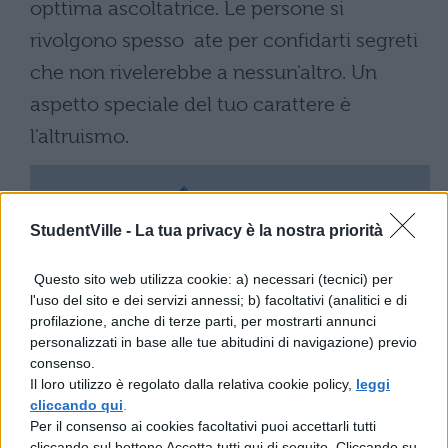
opttima ascoltatrice. Le persone si
rivolgono spesso ate per confidarti segreti
che non rivelerebbe a nessun'altro. Un
aspetto speciale del tuo carattere è
l'altruismo.
StudentVille -
La tua privacy è la nostra priorità
Questo sito web utilizza cookie: a) necessari (tecnici) per
l'uso del sito e dei servizi annessi; b) facoltativi (analitici e di
profilazione, anche di terze parti, per mostrarti annunci
personalizzati in base alle tue abitudini di navigazione) previo
consenso.
Il loro utilizzo è regolato dalla relativa cookie policy,
leggi
cliccando qui
.
Per il consenso ai cookies facoltativi puoi accettarli tutti
cliccando sul bottone Accetta tutti qui di seguito. Cliccando su