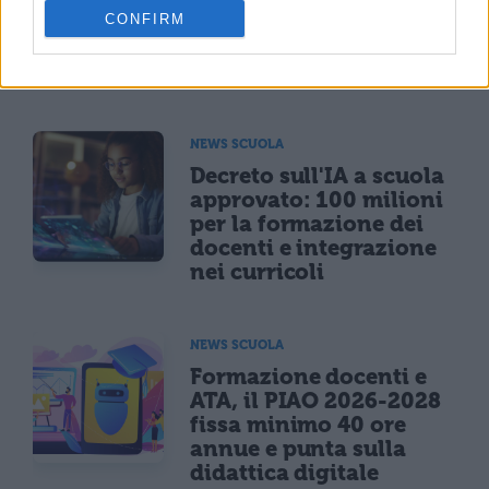
economiche e arretrati:
CONFIRM
riunione ministeriale il
6 agosto
NEWS SCUOLA
Decreto sull'IA a scuola
approvato: 100 milioni
per la formazione dei
docenti e integrazione
nei curricoli
NEWS SCUOLA
Formazione docenti e
ATA, il PIAO 2026-2028
fissa minimo 40 ore
annue e punta sulla
didattica digitale