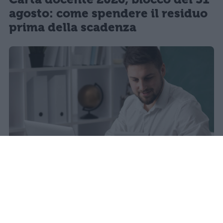
agosto: come spendere il residuo
prima della scadenza
La carta docente 2026 resta bloccata
dal 31 agosto con data di sblocco
incerta. Il residuo deve essere speso
entro questa scadenza o andrà perso