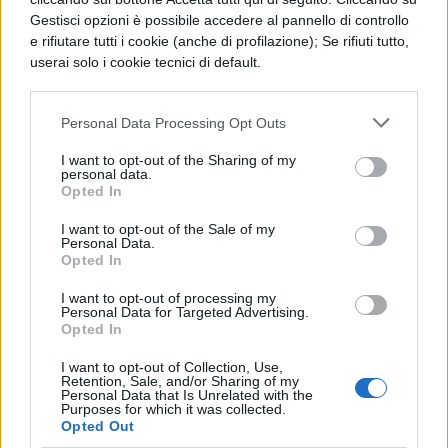
Gestisci opzioni è possibile accedere al pannello di controllo
e rifiutare tutti i cookie (anche di profilazione); Se rifiuti tutto,
userai solo i cookie tecnici di default.
Personal Data Processing Opt Outs
I want to opt-out of the Sharing of my
TI POTREBBE INTERESSARE
personal data.
Opted In
NEWS SCUOLA
I want to opt-out of the Sale of my
Carta docente 2026,
Personal Data.
blocco del 31 agosto:
Opted In
come spendere il
I want to opt-out of processing my
residuo prima della
Personal Data for Targeted Advertising.
scadenza
Opted In
I want to opt-out of Collection, Use,
Retention, Sale, and/or Sharing of my
Personal Data that Is Unrelated with the
NEWS SCUOLA
Purposes for which it was collected.
Personale ATA, sblocco
Opted Out
delle posizioni