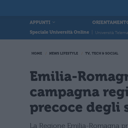
APPUNTI
ORIENTAMENT
Speciale Università Online
|
Università Telema
HOME
NEWS LIFESTYLE
TV, TECH & SOCIAL
Emilia-Romagna
campagna regi
precoce degli
La Regione Emilia-Romagna prese