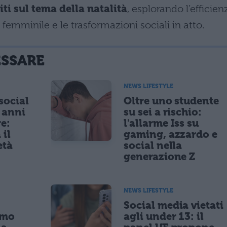
iti sul tema della natalità
, esplorando l’efficien
ro femminile e le trasformazioni sociali in atto.
ESSARE
NEWS LIFESTYLE
 social
Oltre uno studente
5 anni
su sei a rischio:
re:
l'allarme Iss su
 il
gaming, azzardo e
età
social nella
generazione Z
NEWS LIFESTYLE
Social media vietati
imo
agli under 13: il