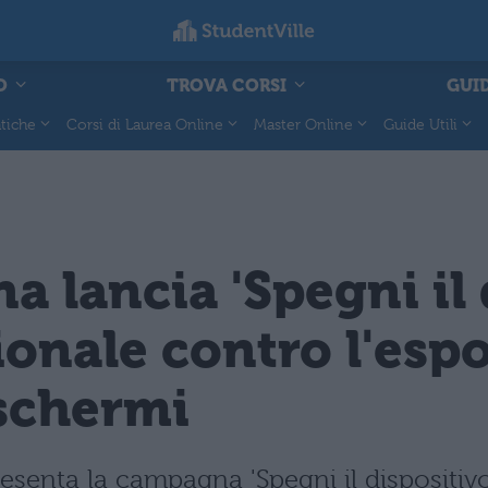
O
TROVA CORSI
GUID
tiche
Corsi di Laurea Online
Master Online
Guide Utili
 lancia 'Spegni il d
onale contro l'esp
 schermi
nta la campagna 'Spegni il dispositivo' 