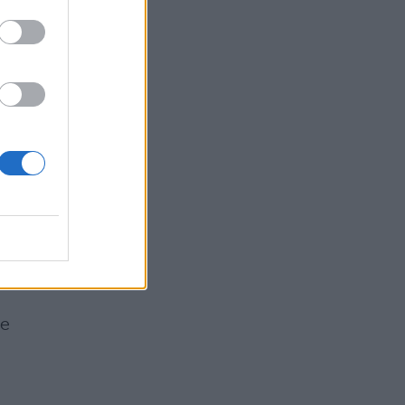
è
tri
a
ti
 e