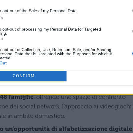
-Romagna per un uso consapevole del digitale si 
o opt-out of the Sale of my Personal Data.
rritorio già nei mesi scorsi. Tra le iniziative più
In
che Detox
, realizzate in collaborazione con i Cen
to opt-out of processing my Personal Data for Targeted
ing.
In
eventi
rigorosamente offline distribuiti in tutta la
o opt-out of Collection, Use, Retention, Sale, and/or Sharing
ersonal Data that Is Unrelated with the Purposes for which it
e straordinaria con
oltre 16 mila partecipanti
tr
lected.
Out
CONFIRM
i di comunità
hanno strutturato un ciclo di
9
munità educante. I primi
7 incontri
già completa
48 famiglie
, offrendo uno spazio di confronto
ione dei social network, l’approccio ai videogiochi
iciale in ambito domestico.
o un’opportunità di alfabetizzazione digitale