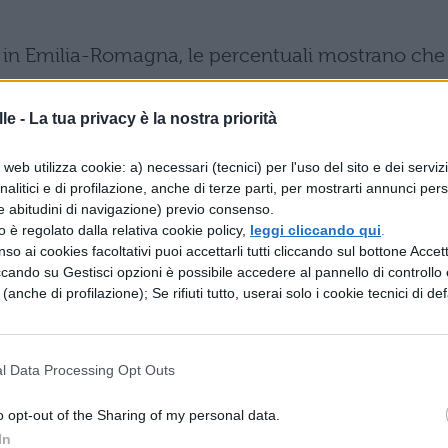
e in Emilia-Romagna, le percentuali mostrano che
que mesi passa tempo davanti a uno schermo
. 
avanti, raggiungendo il
39% nei bambini tra 11 
le -
La tua privacy è la nostra priorità
o evidenzia come l’esposizione cresca rapidamen
web utilizza cookie: a) necessari (tecnici) per l'uso del sito e dei serviz
analitici e di profilazione, anche di terze parti, per mostrarti annunci pers
e abitudini di navigazione) previo consenso.
tituzioni hanno chiarito l’ampiezza del fenomeno:
zzo è regolato dalla relativa cookie policy,
leggi cliccando qui
.
so ai cookies facoltativi puoi accettarli tutti cliccando sul bottone Accetta
lescenti e social network, ma di un
ccando su Gestisci opzioni è possibile accedere al pannello di controllo e
ide sui modi di crescere, relazionarsi,
e (anche di profilazione); Se rifiuti tutto, userai solo i cookie tecnici di def
insieme
. Il contrasto tra evidenze cliniche e
o un intervento tempestivo e strutturato.
l Data Processing Opt Outs
li: Domeniche Detox e Patti digita
o opt-out of the Sharing of my personal data.
In