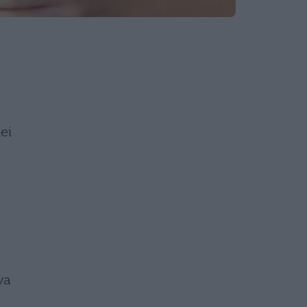
ei
va