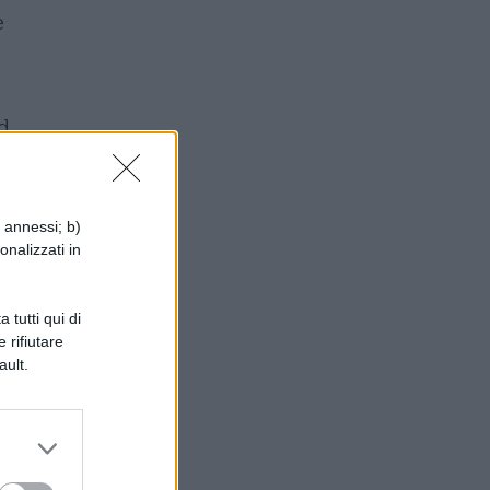
è
d
i annessi; b)
onalizzati in
 tutti qui di
 rifiutare
o
ault.