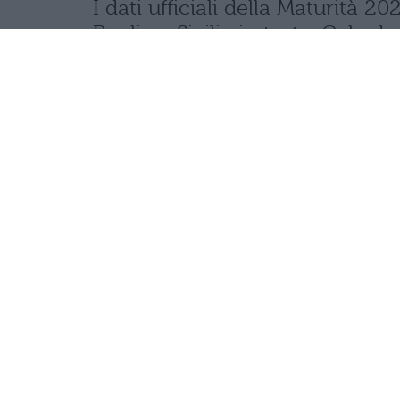
I dati ufficiali della Maturità
Puglia e Sicilia in testa. Cala d