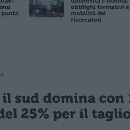
2026-
università e ricerca:
nimo
obblighi formativi e
e punta
mobilità dei
ricercatori
LA
 il sud domina con 
del 25% per il tagli