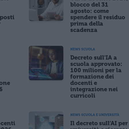
blocco del 31
agosto: come
posti
spendere il residuo
r
prima della
scadenza
NEWS SCUOLA
,
Decreto sull'IA a
scuola approvato:
100 milioni per la
formazione dei
ione
docenti e
6
integrazione nei
curricoli
NEWS SCUOLA E UNIVERSITÀ
centi
Il decreto sull'AI per