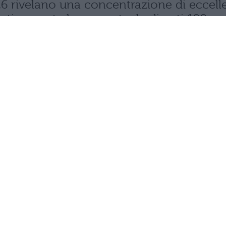
 2026 rivelano una concentrazione di ecce
rasticamente la percentuale di voti 100.