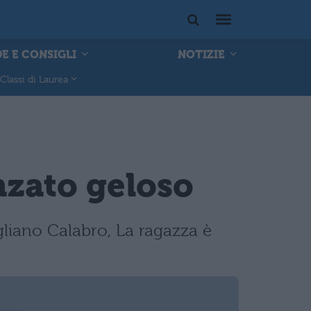
E E CONSIGLI
NOTIZIE
Classi di Laurea
nzato geloso
gliano Calabro, La ragazza è