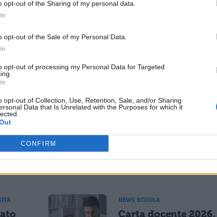
o opt-out of the Sharing of my personal data.
o. I compagni di Fabiana hanno organizzato un
In
luso sotto la casa della famiglia. Ad aprire il cort
pre. Riposa in pace piccolo angelo". La mamma d
o opt-out of the Sale of my Personal Data.
In
noi dobbiamo pretendere giustizia per Fabiana.
to opt-out of processing my Personal Data for Targeted
ing.
In
ESSARE
o opt-out of Collection, Use, Retention, Sale, and/or Sharing
ersonal Data that Is Unrelated with the Purposes for which it
NEWS SCUOLA E UNIVERSITÀ
lected.
Out
il sud
Programma Rita Lev
.123
Montalcini, 54
CONFIRM
vincitori selezionati
5% per
25,5 milioni per
nus
assunzioni e ricerca
SITÀ
NEWS SCUOLA
tato
Carta docente 2026,