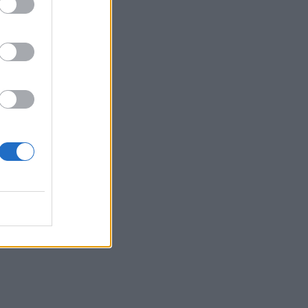
eo
i
i
: