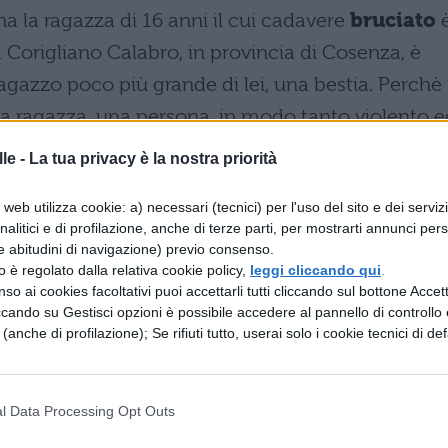
a la ragazza di 16 anni il cui cadavere
bruciato
 a Corigliano Calabro, in provincia di Cosenza, è
ragazzo poco più grande di lei, una bestia. Perchè
a ragazza, una persona, in modo tanto violento e
llata
e arsa viva. Come in un film da incubo.
le -
La tua privacy è la nostra priorità
ndo la confessione del diciassettenne, dopo una
web utilizza cookie: a) necessari (tecnici) per l'uso del sito e dei serviz
 Fabiana Luzzi l'avrebbe "aggredito", lui ha reagito
analitici e di profilazione, anche di terze parti, per mostrarti annunci pers
e abitudini di navigazione) previo consenso.
 andato a procurarsi la
benzina
, quindi è tornato
zzo è regolato dalla relativa cookie policy,
leggi cliccando qui
.
la ragazza. Che, ha raccontato, "era ancora viva
so ai cookies facoltativi puoi accettarli tutti cliccando sul bottone Accetta
ccando su Gestisci opzioni è possibile accedere al pannello di controllo e
 forze rimaste, poche per il sangue perso, l'ultim
e (anche di profilazione); Se rifiuti tutto, userai solo i cookie tecnici di def
o quello di togliergli dalle mani la tanica. Ma è
ù rialzata. Come ha potuto?
l Data Processing Opt Outs
paese
– Oggi a Corigliano Calabro le scuole sono