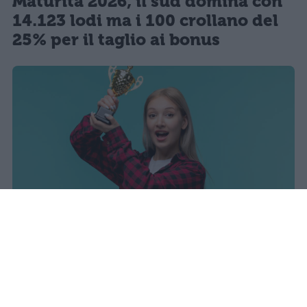
Maturità 2026, il sud domina con
14.123 lodi ma i 100 crollano del
25% per il taglio ai bonus
I dati ufficiali della Maturità 2026
rivelano una concentrazione di
eccellenze al sud, con Campania,