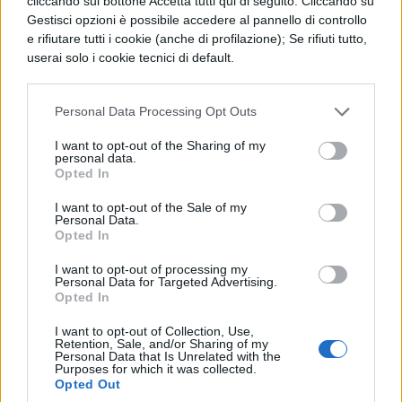
cliccando sul bottone Accetta tutti qui di seguito. Cliccando su
montaggio, riguardano il personaggio di
Gestisci opzioni è possibile accedere al pannello di controllo
e rifiutare tutti i cookie (anche di profilazione); Se rifiuti tutto,
Kitty Pride e quello Rogue: quest’ultima è
userai solo i cookie tecnici di default.
stata tagliata quasi interamente nella
versione finale, mentre nell'originale
Personal Data Processing Opt Outs
avrebbe dovuto sostituire Kitty Pride nel
I want to opt-out of the Sharing of my
personal data.
momento in cui viene ferita quasi
Opted In
mortalmente da Wolverine. Nel montato
I want to opt-out of the Sale of my
uscito al cinema, però, Kitty riesce a
Personal Data.
Opted In
riprendersi e a terminare il lavoro: peccato
I want to opt-out of processing my
che per un breve istante la si veda ancora
Personal Data for Targeted Advertising.
Opted In
riversa all'angolo di una inquadratura, con
I want to opt-out of Collection, Use,
un effetto di sdoppiamento indubbiamente
Retention, Sale, and/or Sharing of my
Personal Data that Is Unrelated with the
poco piacevole.
Purposes for which it was collected.
Opted Out