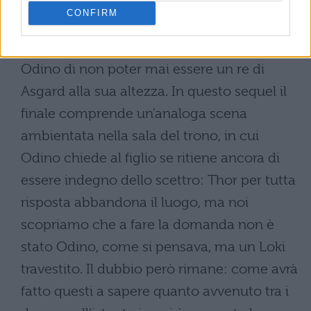
Thor: The Dark World (2013):
nel prequel
CONFIRM
avevamo lasciato Loki disperso nello
spazio, mentre Thor confidava al padre
Odino di non poter mai essere un re di
Asgard alla sua altezza. In questo sequel il
finale comprende un'analoga scena
ambientata nella sala del trono, in cui
Odino chiede al figlio se ritiene ancora di
essere indegno dello scettro: Thor per tutta
risposta abbandona il luogo, ma noi
scopriamo che a fare la domanda non è
stato Odino, come si pensava, ma un Loki
travestito. Il dubbio però rimane: come avrà
fatto questi a sapere quanto avvenuto tra i