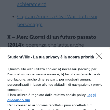
schieramenti
Captain America Civil War: tutto sui
personaggi
X – Men: Giorni di un futuro passato
(2014):
coerenza che latita anche
nell'ultimo film degli X-Men, in attesa
StudentVille -
La tua privacy è la nostra priorità
dell'imminente Apocalypse. Certo, la
pellicola è incentrata sui paradossi
Questo sito web utilizza cookie: a) necessari (tecnici) per
l'uso del sito e dei servizi annessi; b) facoltativi (analitici e di
temporali, ma è lecito credere che in
profilazione, anche di terze parti, per mostrarti annunci
qualsiasi realtà il Pentagono rimanga ad
personalizzati in base alle tue abitudini di navigazione) previo
consenso.
Arlington, nella Virginia, e non a
Il loro utilizzo è regolato dalla relativa cookie policy,
leggi
Washington come a un certo punto viene
cliccando qui
.
Per il consenso ai cookies facoltativi puoi accettarli tutti
fatto vedere. Altri problemi, questa volta al