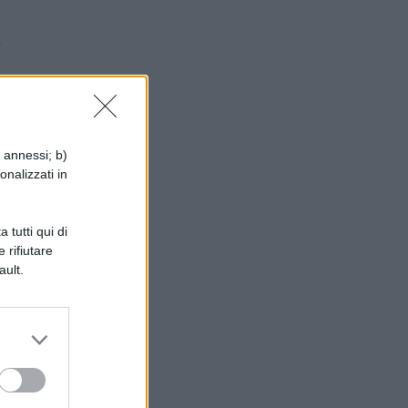
i
i annessi; b)
e
onalizzati in
 tutti qui di
 rifiutare
ault.