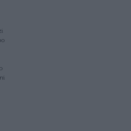
zi
po
o
ni