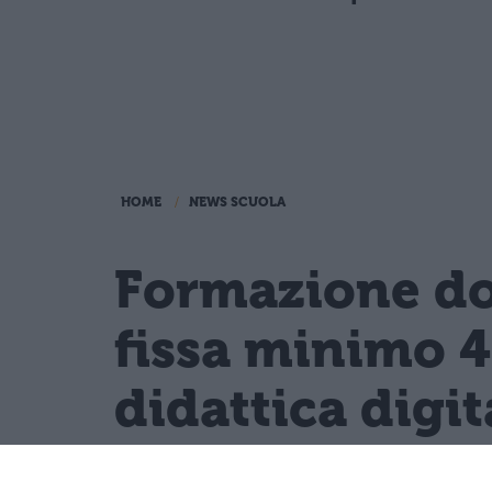
HOME
NEWS SCUOLA
Formazione doc
fissa minimo 4
didattica digit
Il PIAO 2026-2028 del Ministero