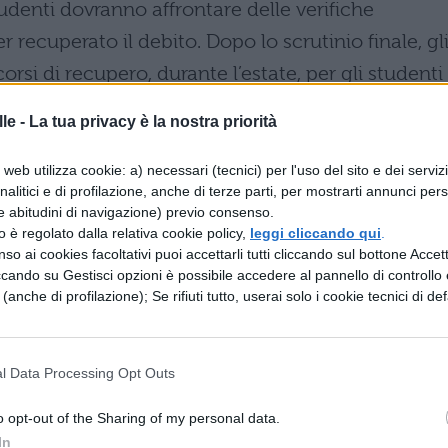
tudenti dovranno affrontare delle verifiche
 recuperato il debito. Dopo lo scrutinio finale, gl
corsi di recupero, durante l’estate, per gli studenti
ienza in una o più discipline.
le -
La tua privacy è la nostra priorità
o firmato da Fioroni, entro il 31 agosto di ogni
web utilizza cookie: a) necessari (tecnici) per l'uso del sito e dei serviz
iniziative di recupero e subito dopo, ma non oltr
analitici e di profilazione, anche di terze parti, per mostrarti annunci pers
ccessivo, su effettueranno le verifiche finali sulla
e abitudini di navigazione) previo consenso.
zzo è regolato dalla relativa cookie policy,
leggi cliccando qui
.
crutinio dell’alunno con un giudizio definitivo:
so ai cookies facoltativi puoi accettarli tutti cliccando sul bottone Accetta
iti ovunque si saldano, nella società come nella
ccando su Gestisci opzioni è possibile accedere al pannello di controllo e
e (anche di profilazione); Se rifiuti tutto, userai solo i cookie tecnici di def
la scuola non accade», ha detto Fioroni: «In
l’effettivo saldo dei debiti la scuola rischia di
oinvolte nella vicenda dei mutui subprime, con
l Data Processing Opt Outs
 costretti all’insolvenza e con le compagnie che le
o opt-out of the Sharing of my personal data.
carotta».
In