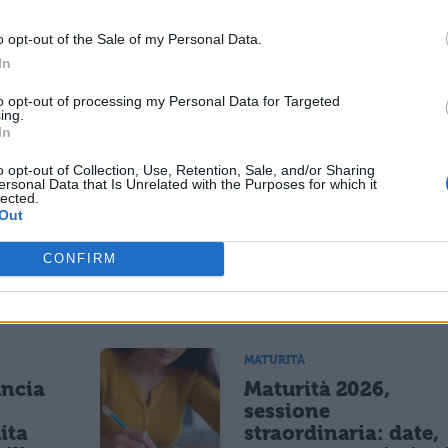
o opt-out of the Sale of my Personal Data.
In
ESSARE
to opt-out of processing my Personal Data for Targeted
ing.
In
NEWS SCUOLA E UNIVERSITÀ
o opt-out of Collection, Use, Retention, Sale, and/or Sharing
centi
Il decreto sull'AI per
ersonal Data that Is Unrelated with the Purposes for which it
lected.
2026-
università e ricerca:
Out
nimo
obblighi formativi e
e punta
mobilità dei
CONFIRM
ricercatori
MATURITÀ
uncia
Maturità 2026,
sessione
ita
straordinaria: date,