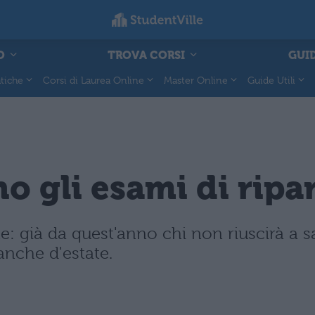
O
TROVA CORSI
GUID
tiche
Corsi di Laurea Online
Master Online
Guide Utili
no gli esami di ripa
: già da quest'anno chi non riuscirà a sa
anche d'estate.