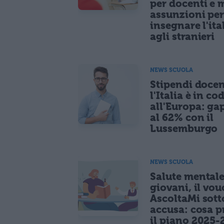
per docenti e m
assunzioni pe
insegnare l'ita
agli stranieri
NEWS SCUOLA
Stipendi docen
l'Italia è in co
all'Europa: ga
al 62% con il
Lussemburgo
NEWS SCUOLA
Salute mentale
giovani, il vou
AscoltaMi sott
accusa: cosa p
il piano 2025-