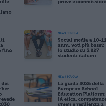
ille
prove e commission
r
liano
NEWS SCUOLA
ti,
Social media a 10-1
da
anni, voti più bassi:
p fino
lo studio su 5.227
studenti italiani
NEWS SCUOLA
 dei
La guida 2026 della
cher
European School
o
Education Platform:
revede
IA etica, competenz
2030
green e resilienza a