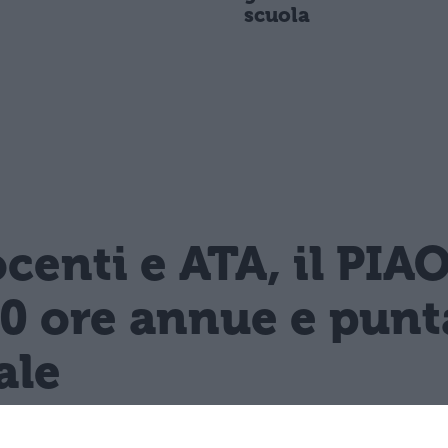
scuola
enti e ATA, il PIA
0 ore annue e punta
ale
 dell'Istruzione colloca la formazione con