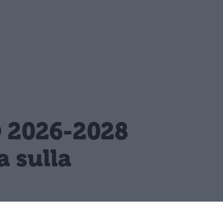
O 2026-2028
 sulla
tinua tra le priorità