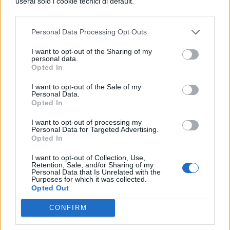
userai solo i cookie tecnici di default.
grammatica, la sintassi e l’ortografia.
3.
LISTENING
: le capacità del candidato
Personal Data Processing Opt Outs
di ascoltare ciò che dicono gli esaminatori,
I want to opt-out of the Sharing of my
di comprenderlo e memorizzarlo verranno
personal data.
Opted In
accertare durante questa prova.
I want to opt-out of the Sale of my
Personal Data.
4.
SPEAKING
: attraverso questo test, ci si
Opted In
potrà rendere conto del livello linguistico
I want to opt-out of processing my
Personal Data for Targeted Advertising.
posseduto dal candidato e della sua abilità
Opted In
nel trattare un argomento
I want to opt-out of Collection, Use,
precedentemente preparato. L’allievo potrà
Retention, Sale, and/or Sharing of my
Personal Data that Is Unrelated with the
Purposes for which it was collected.
infatti discutere un saggio a sua scelta, sia
Opted Out
esso un articolo, un libro, una pubblicità.
CONFIRM
Dalla presentazione effettuata dal