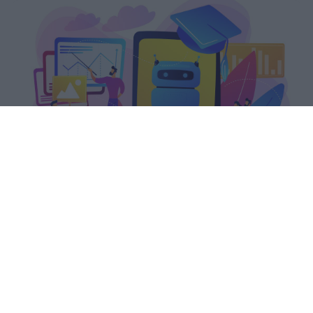
romolo
Pubblicato il 5 ago 2026
Il Piano integrato di attività e
organizzazione (PIAO) 2026-2028 del
Ministero dell’Istruzione e del Merito
colloca la formazione continua del