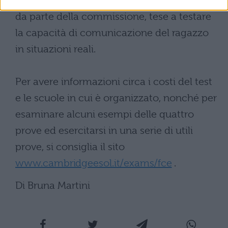
candidato si origineranno delle domande
da parte della commissione, tese a testare
la capacità di comunicazione del ragazzo
in situazioni reali.
Per avere informazioni circa i costi del test
e le scuole in cui è organizzato, nonché per
esaminare alcuni esempi delle quattro
prove ed esercitarsi in una serie di utili
prove, si consiglia il sito
www.cambridgeesol.it/exams/fce
.
Di Bruna Martini