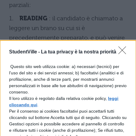
parziali:
1.
READING
: il candidato è chiamato a
leggere un brano su cui si è
precedentemente preparato, e può venire
interrogato su altri testi selezionati dagli
StudentVille -
La tua privacy è la nostra priorità
esaminatori. Si verifica la corretta
pronuncia delle frasi, l’abilità nel
Questo sito web utilizza cookie: a) necessari (tecnici) per
l'uso del sito e dei servizi annessi; b) facoltativi (analitici e di
pronunciare parole complesse e mai
profilazione, anche di terze parti, per mostrarti annunci
conosciute prime e la capacità di conferire
personalizzati in base alle tue abitudini di navigazione) previo
consenso.
al discorso i toni e il ritmo più appropriato.
Il loro utilizzo è regolato dalla relativa cookie policy,
leggi
cliccando qui
.
2.
WRITING
: lo studente dovrà redigere
Per il consenso ai cookies facoltativi puoi accettarli tutti
cliccando sul bottone Accetta tutti qui di seguito. Cliccando su
un testo di breve durata relativamente ad
Gestisci opzioni è possibile accedere al pannello di controllo
un argomento prescelto. Dovrà curare la
e rifiutare tutti i cookie (anche di profilazione); Se rifiuti tutto,