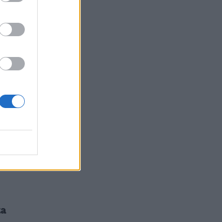
a
one
za