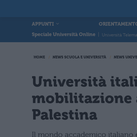
APPUNTI
ORIENTAMENT
Speciale Università Online
|
Università Telema
HOME
NEWS SCUOLA E UNIVERSITÀ
NEWS UNIVE
Università ital
mobilitazione
Palestina
Il mondo accademico italiano è 