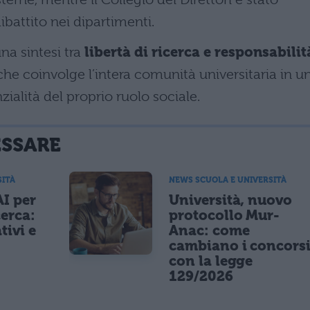
ibattito nei dipartimenti.
una sintesi tra
libertà di ricerca e responsabilit
 che coinvolge l’intera comunità universitaria in u
nzialità del proprio ruolo sociale.
ESSARE
SITÀ
NEWS SCUOLA E UNIVERSITÀ
AI per
Università, nuovo
cerca:
protocollo Mur-
tivi e
Anac: come
cambiano i concors
con la legge
129/2026