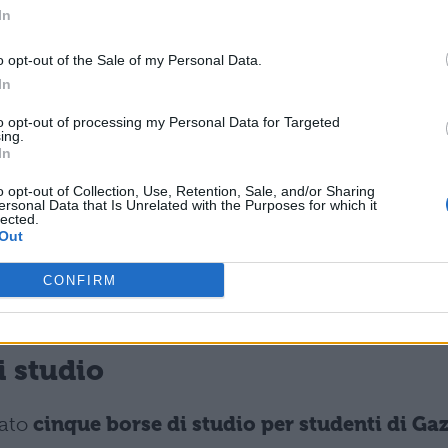
e.
“Non è costringendo le Università italiane 
In
prime vicinanza al popolo palestinese”
, ha
o opt-out of the Sale of my Personal Data.
ando le occupazioni e i blocchi come forme
In
to opt-out of processing my Personal Data for Targeted
ing.
In
è “impedendo l’ingresso in aula a studenti e
rze dell’ordine” che si contribuisce alla costruzi
o opt-out of Collection, Use, Retention, Sale, and/or Sharing
ersonal Data that Is Unrelated with the Purposes for which it
riente. La ministra ha ribadito l’
impegno del
lected.
Out
, per garantire che le università rimangano “spazi
CONFIRM
 allo studio e il confronto sia garantito
“nella
roco”
.
i studio
vato
cinque borse di studio per studenti di Ga