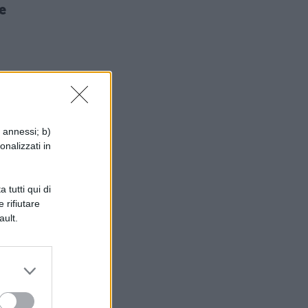
e
hé
i annessi; b)
onalizzati in
a
 tutti qui di
 rifiutare
ault.
n