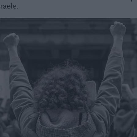
raele.