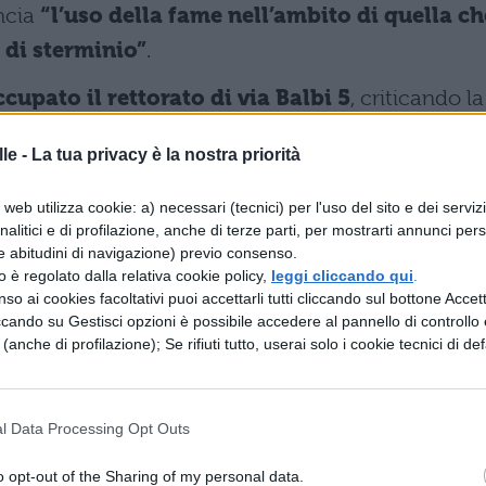
ncia
“l’uso della fame nell’ambito di quella ch
 di sterminio”
.
cupato il rettorato di via Balbi 5
, criticando la
re online la seduta del Senato accademico.
“Finc
le -
La tua privacy è la nostra priorità
 e il genocidio in Palestina, blocchiamo
estanti.
web utilizza cookie: a) necessari (tecnici) per l'uso del sito e dei serviz
analitici e di profilazione, anche di terze parti, per mostrarti annunci pers
anche a
Catania
, dove un appello promosso da
e abitudini di navigazione) previo consenso.
zzo è regolato dalla relativa cookie policy,
leggi cliccando qui
.
mentre oltre 2.000 studenti hanno sottoscritto un
so ai cookies facoltativi puoi accettarli tutti cliccando sul bottone Accetta
i posizione dell’ateneo.
ccando su Gestisci opzioni è possibile accedere al pannello di controllo e
e (anche di profilazione); Se rifiuti tutto, userai solo i cookie tecnici di def
nistra Bernini
l Data Processing Opt Outs
la Ricerca,
Anna Maria Bernini
, è intervenuta co
n alcuni atenei italiani durante le proteste a
o opt-out of the Sharing of my personal data.