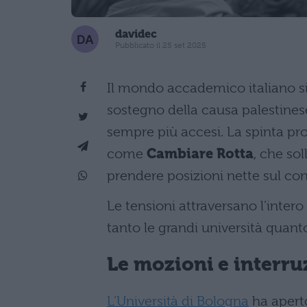
davidec
Pubblicato il 25 set 2025
Il mondo accademico italiano si
sostegno della causa palestinese
sempre più accesi. La spinta pr
come
Cambiare Rotta
, che so
prendere posizioni nette sul conf
Le tensioni attraversano l’inte
tanto le grandi università quanto
Le mozioni e interru
L’Università di Bologna
ha apert