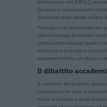
attraverso la rete IUPALS, segn
Secondo il coordinamento stude
disponibili negli atenei italiani,
Tuttavia, molti beneficiari non p
visti e l’assenza di corridoi uma
politico profondo per quello ch
sistematica di scuole e universit
rappresenterebbe un attacco delib
Il dibattito accadem
Il confronto tra studenti, atenei 
complesso che vede le università
rettori si trovano a dover bilanc
crescenti pressioni interne ed es