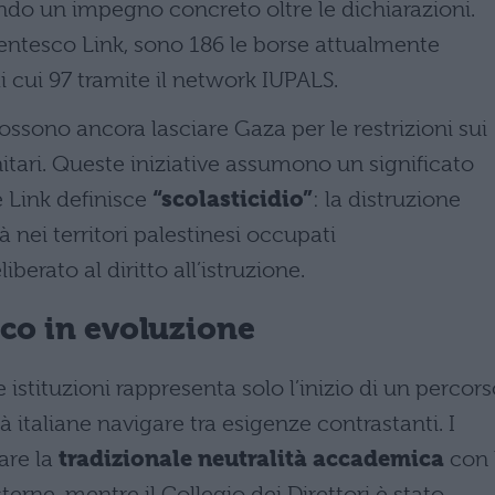
ando un impegno concreto oltre le dichiarazioni.
ntesco Link, sono 186 le borse attualmente
 di cui 97 tramite il network IUPALS.
ossono ancora lasciare Gaza per le restrizioni sui
nitari. Queste iniziative assumono un significato
e Link definisce
“scolasticidio”
: la distruzione
à nei territori palestinesi occupati
erato al diritto all’istruzione.
ico in evoluzione
e istituzioni rappresenta solo l’inizio di un percor
 italiane navigare tra esigenze contrastanti. I
iare la
tradizionale neutralità accademica
con 
terne, mentre il Collegio dei Direttori è stato