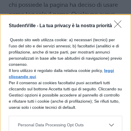
chi possiede la pagina ha deciso di usare
come tag solo il nome. Qualcuno aveva
storto il muso evidentemente.
StudentVille -
La tua privacy è la nostra priorità
La denuncia sociale
– La pagina è balzata
Questo sito web utilizza cookie: a) necessari (tecnici) per
recentemente alla cronaca per un post in
l'uso del sito e dei servizi annessi; b) facoltativi (analitici e di
profilazione, anche di terze parti, per mostrarti annunci
cui si attacca una nota
discoteca
personalizzati in base alle tue abitudini di navigazione) previo
milanese
, rea di servire
alcoolici ai
consenso.
Il loro utilizzo è regolato dalla relativa cookie policy,
leggi
minorenni
. L'anonima blogger racconta in
cliccando qui
.
un'intervista al Giorno il motivo della
Per il consenso ai cookies facoltativi puoi accettarli tutti
cliccando sul bottone Accetta tutti qui di seguito. Cliccando su
pubblicazione del post: ""Un ragazzo mi ha
Gestisci opzioni è possibile accedere al pannello di controllo
chiesto di pubblicarlo perché è ingiusto
e rifiutare tutti i cookie (anche di profilazione); Se rifiuti tutto,
userai solo i cookie tecnici di default.
andare in discoteca per divertirsi e uscirne
in quelle condizioni. Ho voluto far sapere a
Personal Data Processing Opt Outs
tutti che è un locale non adatto per passare