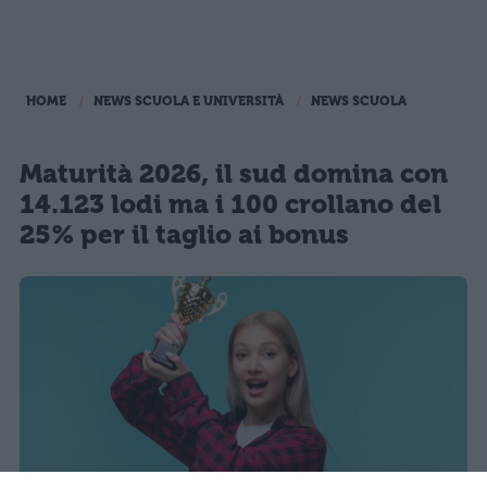
HOME
NEWS SCUOLA E UNIVERSITÀ
NEWS SCUOLA
Maturità 2026, il sud domina con
14.123 lodi ma i 100 crollano del
25% per il taglio ai bonus