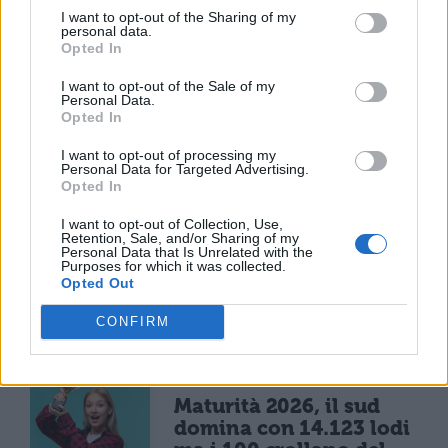
I want to opt-out of the Sharing of my
le serate, è una denuncia morale".
personal data.
Opted In
Studenti milanesi comportatevi bene:
I want to opt-out of the Sale of my
Personal Data.
qualcuno potrebbe mettere in piazza i
Opted In
vostri segreti!
I want to opt-out of processing my
Personal Data for Targeted Advertising.
Opted In
I want to opt-out of Collection, Use,
Retention, Sale, and/or Sharing of my
Personal Data that Is Unrelated with the
Purposes for which it was collected.
Opted Out
CONFIRM
TI POTREBBE INTERESSARE
MATURITÀ
Maturità 2026, il sud
domina con 14.123 lodi