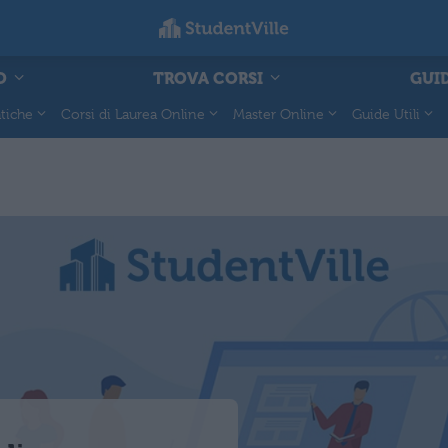
O
TROVA CORSI
GUID
tiche
Corsi di Laurea Online
Master Online
Guide Utili