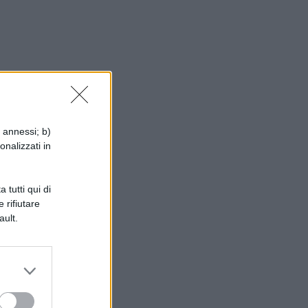
a
i annessi; b)
onalizzati in
e.
 tutti qui di
 rifiutare
e
ault.