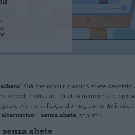
ali
er
le
me
 albero
? Già, per molti il classico abete decorato 
a serie di motivi, tra i quali la mancanza di spazi
 aggirare. No, non allargando magicamente il salott
 alternativo
…
senza abete
, appunto.
e senza abete