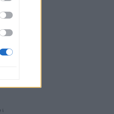
o,
n
 i