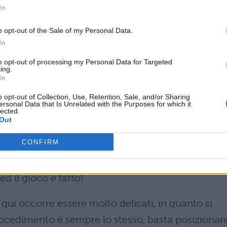
In
o opt-out of the Sale of my Personal Data.
In
atale originale senza abete
to opt-out of processing my Personal Data for Targeted
ing.
In
ecorare casa per Natale senza albero
, o almen
o opt-out of Collection, Use, Retention, Sale, and/or Sharing
tone e legno non sono gli unici materiali da
ersonal Data that Is Unrelated with the Purposes for which it
lected.
Natale alternativo fai da te
: ecco altre idee
Out
lbero di Natale fai da te!
CONFIRM
ri:
basta posizionare i libri in modo da formare u
d il gioco è fatto!
qui occorre essere molto delicati, in quanto si
 procedimento è sempre lo stesso, basta posizionare