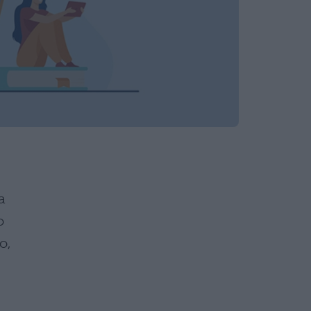
a
o
o,