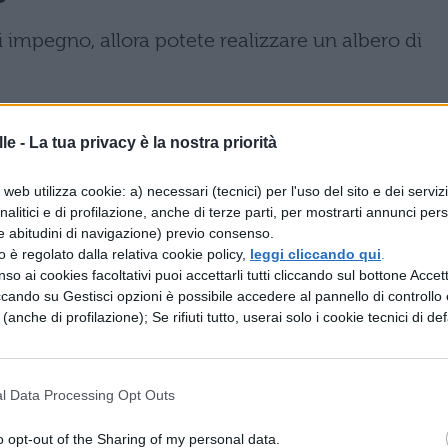
i impegno, allora potete realizzare un albero di
te i rami in modo che abbiano la forma di un
le -
La tua privacy è la nostra priorità
e aggiungere pigne, frutta secca (magari colorat
web utilizza cookie: a) necessari (tecnici) per l'uso del sito e dei serviz
analitici e di profilazione, anche di terze parti, per mostrarti annunci pers
e abitudini di navigazione) previo consenso.
 qui è un po’ più complicato ma se avete gli
zzo è regolato dalla relativa cookie policy,
leggi cliccando qui
.
e una tavola di legno dandogli la forma di un abet
so ai cookies facoltativi puoi accettarli tutti cliccando sul bottone Accetta
ccando su Gestisci opzioni è possibile accedere al pannello di controllo e
e mensoline qua e là, dove appoggerete palline 
e (anche di profilazione); Se rifiuti tutto, userai solo i cookie tecnici di def
 ai bordi le luci colorate.
l Data Processing Opt Outs
o opt-out of the Sharing of my personal data.