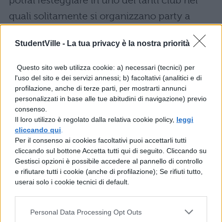
potrai festeggiare in uno dei tanti club nei
quali solitamente si organizzano party a
tema.
StudentVille -
La tua privacy è la nostra priorità
5. Parigi, in Francia
Questo sito web utilizza cookie: a) necessari (tecnici) per
l'uso del sito e dei servizi annessi; b) facoltativi (analitici e di
Se si decide di trascorrere Halloween a
profilazione, anche di terze parti, per mostrarti annunci
Parigi
, sarà immancabile una visita al
personalizzati in base alle tue abitudini di navigazione) previo
consenso.
Cimitero di Pere Lachaise
. Si tratta di un
Il loro utilizzo è regolato dalla relativa cookie policy,
leggi
luogo tanto affascinante quanto inquietante,
cliccando qui
.
Per il consenso ai cookies facoltativi puoi accettarli tutti
scelto per la propria ultima sepoltura da
cliccando sul bottone Accetta tutti qui di seguito. Cliccando su
tantissime
celebrità
come Proust, Chopin,
Gestisci opzioni è possibile accedere al pannello di controllo
e rifiutare tutti i cookie (anche di profilazione); Se rifiuti tutto,
Oscar Wilde e Jim Morrison.
userai solo i cookie tecnici di default.
6. Halloween 2021 a Venezia, in
Italia
Personal Data Processing Opt Outs