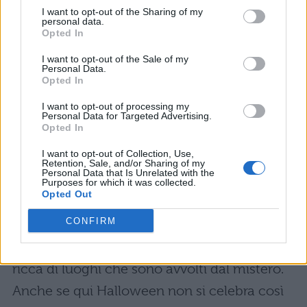
I want to opt-out of the Sharing of my
personal data.
Una delle città italiane più misteriose è
Opted In
sicuramente
Venezia
. Sono tantissime le
I want to opt-out of the Sale of my
leggende che circolano per le sue sue strade,
Personal Data.
Opted In
ma la più suggestiva è quella che riguarda il
I want to opt-out of processing my
palazzo Ca Dario
, i cui proprietari o
Personal Data for Targeted Advertising.
Opted In
affittuari sono sempre morti in forma
violenta o improvvisa. Halloween sarebbe il
I want to opt-out of Collection, Use,
Retention, Sale, and/or Sharing of my
Personal Data that Is Unrelated with the
momento perfetto per visitarlo!
Purposes for which it was collected.
Opted Out
7. Praga, Repubblica Ceca
CONFIRM
La città dell’esoterismo per eccellenza, è
ricca di luoghi che sono avvolti dal mistero.
Anche se qui Halloween non si celebra così