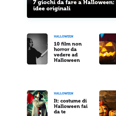
7 giochi da fare a Halloween:
idee originali
HALLOWEEN
10 film non
horror da
vedere ad
Halloween
HALLOWEEN
It: costume di
Halloween fai
da te