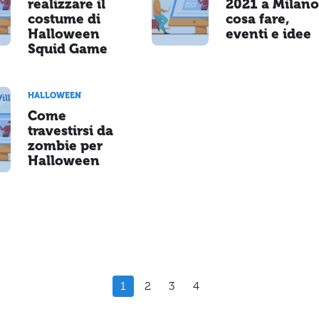
realizzare il
2021 a Milano
costume di
cosa fare,
Halloween
eventi e idee
Squid Game
HALLOWEEN
Come
travestirsi da
zombie per
Halloween
1
2
3
4