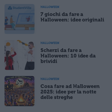
informativa privacy
. Pubblicando questo commento dai il consenso affinché un cookie
salvi i tuoi dati (nome, email) per il prossimo commento.
HALLOWEEN
7 giochi da fare a
Ho letto e acconsento l'
informativa
sulla privacy
CONFERMA E PUBBLICA
Halloween: idee originali
Acconsento all'uso dei miei dati da parte di terzi per finalità di
marketing diretto con modalità automatizzate o tradizionali
HALLOWEEN
Scherzi da fare a
Halloween: 10 idee da
brividi
HALLOWEEN
Cosa fare ad Halloween
2025: idee per la notte
delle streghe