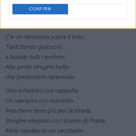
con le filastrocche, per far vivere una notte
CONFIRM
delle streghe spaventosamente divertente:
Dolcetto o Scherzetto
C’è un fantasma sopra il tetto.
Tanti bimbi golosoni
a bussar tutti i portoni.
Alle porte streghe belle
che pretendon caramelle.
Uno scheletro col cappello
Un vampiro col mantello.
Maschere nere giù per la strada
Streghe eleganti con scarpe di Prada.
Mele candite in un sacchetto