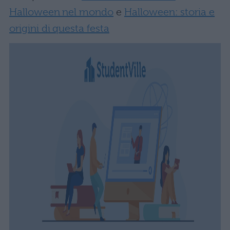
Halloween nel mondo
e
Halloween: storia e
origini di questa festa