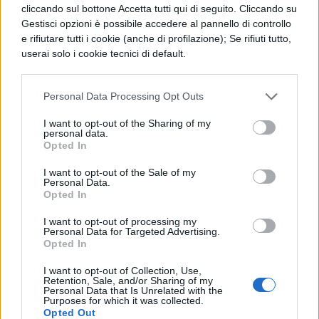
cliccando sul bottone Accetta tutti qui di seguito. Cliccando su
sarà finto oppure vero?
Gestisci opzioni è possibile accedere al pannello di controllo
e rifiutare tutti i cookie (anche di profilazione); Se rifiuti tutto,
Se volete approfondire l’origine del simbolo,
userai solo i cookie tecnici di default.
leggete:
Origini della zucca di Halloween
Personal Data Processing Opt Outs
FRASI DI HALLOWEEN IN
I want to opt-out of the Sharing of my
RIMA PER BAMBINI
personal data.
Opted In
Infine, occupiamoci anche dei più piccoli. Se
I want to opt-out of the Sale of my
Personal Data.
avete un fratellino o un cuginetto più piccolo
Opted In
e volete fargli vivere la magia della notte di
I want to opt-out of processing my
Personal Data for Targeted Advertising.
Halloween ma senza incutergli paura, ecco
Opted In
le frasi in rima più adatte. In fondo,
I want to opt-out of Collection, Use,
diciamocelo, la festa di Halloween ci fa
Retention, Sale, and/or Sharing of my
Personal Data that Is Unrelated with the
Purposes for which it was collected.
ritornare un po’ tutti bambini…E allora sotto
Opted Out