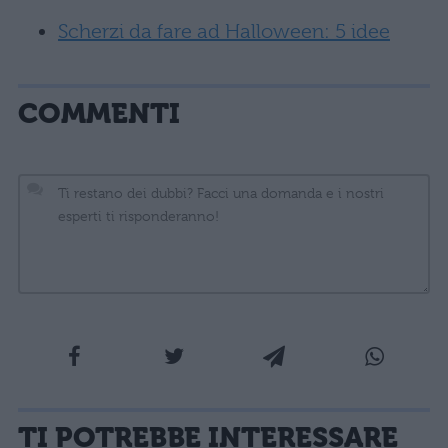
Scherzi da fare ad Halloween: 5 idee
COMMENTI
La tua email sarà utilizzata per comunicarti se qualcuno risponde al tuo commento e non
TI POTREBBE INTERESSARE
sarà pubblicata. Dichiari di avere preso visione e di accettare quanto previsto dalla