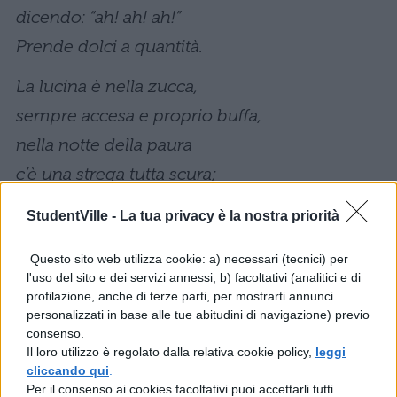
dicendo: “ah! ah! ah!”
Prende dolci a quantità.
La lucina è nella zucca,
sempre accesa e proprio buffa,
nella notte della paura
c’è una strega tutta scura;
salta fuori anche il vampiro
StudentVille -
La tua privacy è la nostra priorità
che ti toglie pure il respiro,
Questo sito web utilizza cookie: a) necessari (tecnici) per
ma non voltarti arriva il fantasma
l'uso del sito e dei servizi annessi; b) facoltativi (analitici e di
ad Halloween è tutto un marasma!
profilazione, anche di terze parti, per mostrarti annunci
personalizzati in base alle tue abitudini di navigazione) previo
C’è la zucca illuminata
consenso.
Il loro utilizzo è regolato dalla relativa cookie policy,
leggi
con la faccia incavolata
cliccando qui
.
Sul balcone un gatto nero
Per il consenso ai cookies facoltativi puoi accettarli tutti