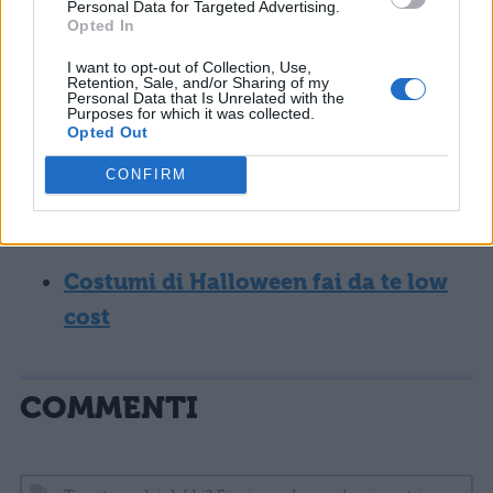
Personal Data for Targeted Advertising.
Opted In
Non perderti:
I want to opt-out of Collection, Use,
Retention, Sale, and/or Sharing of my
Personal Data that Is Unrelated with the
Vestiti Halloween fai da te: i 5 più
Purposes for which it was collected.
Opted Out
originali
CONFIRM
Vestiti Halloween fai da te: i migliori
per ragazze
Costumi di Halloween fai da te low
cost
COMMENTI