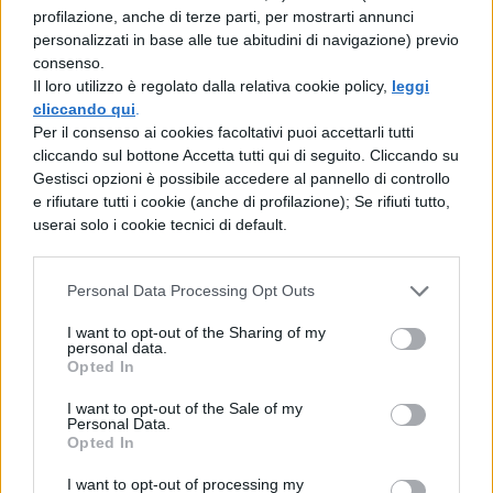
l’occorrente
profilazione, anche di terze parti, per mostrarti annunci
personalizzati in base alle tue abitudini di navigazione) previo
consenso.
Per finire, siamo qui per darvi tutte le
Il loro utilizzo è regolato dalla relativa cookie policy,
leggi
indicazioni utili su
dove poter trovare
tutto
cliccando qui
.
Per il consenso ai cookies facoltativi puoi accettarli tutti
lo stretto necessario per creare il vostro
cliccando sul bottone Accetta tutti qui di seguito. Cliccando su
costume. Se volete spendere poco potete
Gestisci opzioni è possibile accedere al pannello di controllo
e rifiutare tutti i cookie (anche di profilazione); Se rifiuti tutto,
iniziare a cercare tutti gli accessori che vi
userai solo i cookie tecnici di default.
servono on line, troverete di tutto e di più. Se,
invece, avete la possibilità di andare a fare
Personal Data Processing Opt Outs
un giro tra le bancarelle del mercato delle
I want to opt-out of the Sharing of my
pulci potrete sicuramente trovare delle stoffe
personal data.
Opted In
da unire e cucire per creare il vostro
I want to opt-out of the Sale of my
costume da It. Ah, non dimenticate di
Personal Data.
Opted In
comprare tanti palloncini, vi serviranno per
I want to opt-out of processing my
andare tra le strade a spaventare la gente!