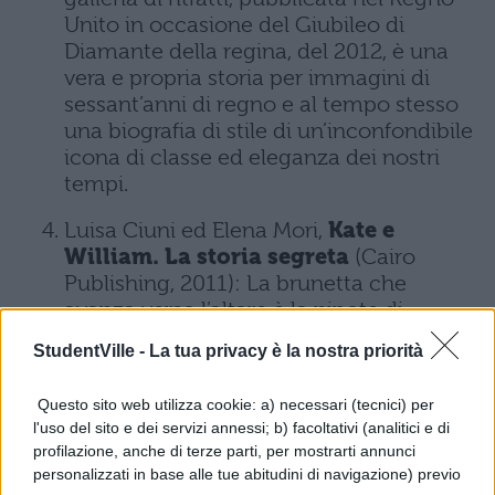
Unito in occasione del Giubileo di
Diamante della regina, del 2012, è una
vera e propria storia per immagini di
sessant’anni di regno e al tempo stesso
una biografia di stile di un’inconfondibile
icona di classe ed eleganza dei nostri
tempi.
Luisa Ciuni ed Elena Mori,
Kate e
William. La storia segreta
(Cairo
Publishing, 2011): La brunetta che
avanza verso l’altare è la nipote di
poverissimi minatori, la figlia di un pilota
StudentVille -
La tua privacy è la nostra priorità
e di una hostess diventati
straordinariamente ricchi vendendo
Questo sito web utilizza cookie: a) necessari (tecnici) per
online gadget per feste di bambini. Nelle
l'uso del sito e dei servizi annessi; b) facoltativi (analitici e di
sue vene non scorre una sola goccia di
profilazione, anche di terze parti, per mostrarti annunci
sangue blu. Lo sposo, che la aspetta fra
personalizzati in base alle tue abitudini di navigazione) previo