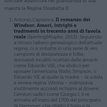
sbirciare addirittura nel guardaroba di Sua
maestà la Regina Elisabetta II.
Antonio Caprarica,
Il romanzo dei
Windsor. Amori, intrighi e
tradimenti in trecento anni di favola
reale
(Sperling&Kupfer, 2013): Seguendo
a ritroso l’albero genealogico dell’attuale
regina, ci si imbatte in una serie di veri
campioni di dissipatezza e follia:
donnaioli incalliti ricattati dalle amanti
come Edoardo VIII, che abdicò per
sposare l’americana Wallis Simpson, o
Edoardo VII, al quale la madre – la solida
e severa regina Vittoria – indirizzava
inutilmente accorati richiami al dovere.
Genitori sadici come Giorgio I, il re
arrivato all’inizio del 1700 dal principato
di Hannover, che sfrattò il figlio e la