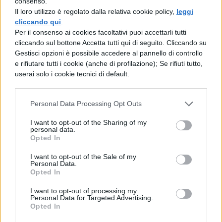
le volte di Westminster, è il secondo
consenso.
nella linea di successione al trono, figlio
Il loro utilizzo è regolato dalla relativa cookie policy,
leggi
cliccando qui
.
del nobilissimo Carlo d’Inghilterra e della
Per il consenso ai cookies facoltativi puoi accettarli tutti
principessa di cuori, la ancor più nobile
cliccando sul bottone Accetta tutti qui di seguito. Cliccando su
Diana Spencer. Lei si chiama Kate
Gestisci opzioni è possibile accedere al pannello di controllo
Middleton, “Waity Kate” come l’ha
e rifiutare tutti i cookie (anche di profilazione); Se rifiuti tutto,
ribattezzata la stampa nei nove lunghi
userai solo i cookie tecnici di default.
anni di silenziosa relazione con William,
ma quando uscirà dall’austera abbazia
Personal Data Processing Opt Outs
per tutti sarà Princess Catherine, la
futura regina degli inglesi. La prima
I want to opt-out of the Sharing of my
personal data.
commoner a salire sul trono negli ultimi
Opted In
cinquecento anni di storia monarchica
del Regno Unito, la prima laureata (con
I want to opt-out of the Sale of my
Personal Data.
ottimi voti, in un’ottima scuola, dove ha
Opted In
incontrato Will), la prima ad aver
convissuto – pubblicamente e senza
I want to opt-out of processing my
Personal Data for Targeted Advertising.
scandalo – con il suo futuro, principesco
Opted In
sposo. Ma se le loro nozze sono un