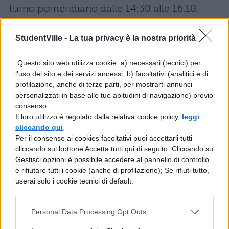
turno pomeridiano dalle 14:30 alle 16.10.
Concorso STEM: i posti
StudentVille -
La tua privacy è la nostra priorità
disponibili
Questo sito web utilizza cookie: a) necessari (tecnici) per
l'uso del sito e dei servizi annessi; b) facoltativi (analitici e di
Per poter superare il concorso è necessario
profilazione, anche di terze parti, per mostrarti annunci
fare uno studio approfondito e mirato sulle
personalizzati in base alle tue abitudini di navigazione) previo
consenso.
materie previste dall’ordinamento. Inoltre, è
Il loro utilizzo è regolato dalla relativa cookie policy,
leggi
importante sapere quanti sono i posti
cliccando qui
.
Per il consenso ai cookies facoltativi puoi accettarli tutti
disponibili. Nello specifico:
cliccando sul bottone Accetta tutti qui di seguito. Cliccando su
Gestisci opzioni è possibile accedere al pannello di controllo
A020: 282
e rifiutare tutti i cookie (anche di profilazione); Se rifiuti tutto,
userai solo i cookie tecnici di default.
AO26: 1005
Personal Data Processing Opt Outs
A027: 815