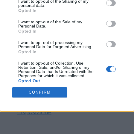
I want to opt-out of the Sharing of my
personal data.
A028: 3124
Opted In
I want to opt-out of the Sale of my
A041: 903
Personal Data.
Opted In
Le date si avvicinano, non perdete tempo e
I want to opt-out of processing my
Personal Data for Targeted Advertising.
iniziate a studiare!
Opted In
Leggi anche:
I want to opt-out of Collection, Use,
Retention, Sale, and/or Sharing of my
Personal Data that Is Unrelated with the
Purposes for which it was collected.
Concorsi scuola: la suddivisione dei
Opted Out
posti per Regione
CONFIRM
Concorsi scuola: quanti sono i posti a
disposizione