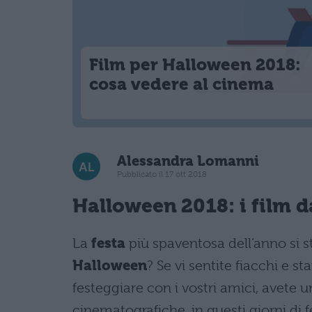
Film per Halloween 2018:
cosa vedere al cinema
Alessandra Lomanni
Pubblicato il 17 ott 2018
Halloween 2018: i film d
La
festa
più spaventosa dell’anno si s
Halloween
? Se vi sentite fiacchi e s
festeggiare con i vostri amici, avete un
cinematografiche, in questi giorni di fe