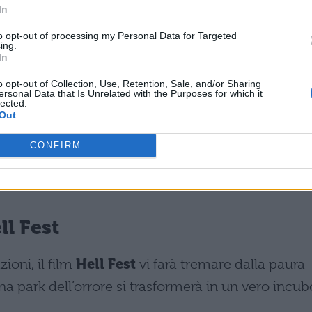
In
indirizzato ad un pubblico giovane, ma non temet
to opt-out of processing my Personal Data for Targeted
ing.
 al cinema a vedere
Piccoli Brividi 2
e ne vedret
In
o opt-out of Collection, Use, Retention, Sale, and/or Sharing
ersonal Data that Is Unrelated with the Purposes for which it
a ad Halloween: Overlord
lected.
Out
ato il film, in uscita al cinema il 25 ottobre. Si
CONFIRM
azisti prodotto da J.J. Abrams; non perdete
l Fest
ioni, il film
Hell Fest
vi farà tremare dalla paura
luna park dell’orrore si trasformerà in un vero incub