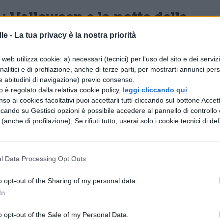
: Halloween e la notte delle
le -
La tua privacy è la nostra priorità
iche, dopo quaranta anni nelle sale cinematografic
web utilizza cookie: a) necessari (tecnici) per l'uso del sito e dei serviz
analitici e di profilazione, anche di terze parti, per mostrarti annunci pers
notte delle streghe
in vista del suo sequel in
e abitudini di navigazione) previo consenso.
zzo è regolato dalla relativa cookie policy,
leggi cliccando qui
.
so ai cookies facoltativi puoi accettarli tutti cliccando sul bottone Accetta
ccando su Gestisci opzioni è possibile accedere al pannello di controllo e
a ad Halloween: Searching
e (anche di profilazione); Se rifiuti tutto, userai solo i cookie tecnici di def
nema in un’atmosfera tetra e dove si respira puro
m
Searching
dove assisterete alla storia di un pad
l Data Processing Opt Outs
o opt-out of the Sharing of my personal data.
In
oli Brividi 2, i fantasmi di
o opt-out of the Sale of my Personal Data.