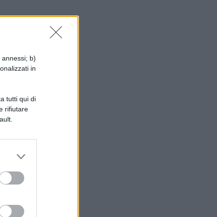
he
i annessi; b)
onalizzati in
 tutti qui di
 rifiutare
ault.
re