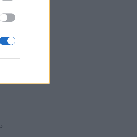
e,
e
o