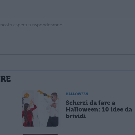
La tua email sarà utilizzata per comunicarti se qualcuno risponde al tuo commento e non sarà pubblicata. Dichiari di avere preso visione e di accettare quanto previsto dalla
ARE
 un cookie salvi i tuoi dati (nome, email) per il prossimo commento.
HALLOWEEN
Scherzi da fare a
lità di marketing diretto con modalità automatizzate o tradizionali
Halloween: 10 idee da
brividi