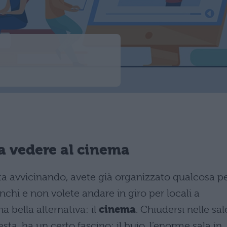
a vedere al cinema
ta avvicinando, avete già organizzato qualcosa p
tanchi e non volete andare in giro per locali a
a bella alternativa: il
cinema
. Chiudersi nelle sal
sta, ha un certo fascino; il buio, l’enorme sala in