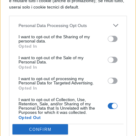
e rifiutare tutti i cookie (anche di profilazione); Se rifiuti tutto,
arricchirà di: “Welcome, it’s Halloween”, “El
userai solo i cookie tecnici di default.
dia de lo Muertos”, ispirato alla tradizione
messicana e il “The devil’s marionettisti”
Personal Data Processing Opt Outs
itinerante. Ecco
il programma e gli orari:
I want to opt-out of the Sharing of my
personal data.
Opted In
Weekend di Halloween
I want to opt-out of the Sale of my
Personal Data.
Tutti i sabati e le domeniche di ottobre
Opted In
fino all’1 novembre dalle 10 alle 19. Il 31
I want to opt-out of processing my
Personal Data for Targeted Advertising.
ottobre apertura prolungata fino alle
Opted In
22.00.
I want to opt-out of Collection, Use,
Retention, Sale, and/or Sharing of my
Personal Data that Is Unrelated with the
Venerdì da Paura
Purposes for which it was collected.
Opted Out
Venerdì 8, 15, 22 e 29 ottobre, dalle 17
CONFIRM
alle 22, con tante attività extra.