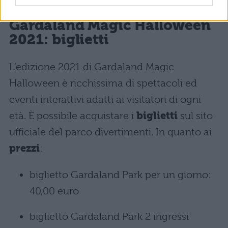
Gardaland Magic Halloween
2021: biglietti
L’edizione 2021 di Gardaland Magic
Halloween è ricchissima di spettacoli ed
eventi interattivi adatti ai visitatori di ogni
età. È possibile acquistare i
biglietti
sul sito
ufficiale del parco divertimenti. In quanto ai
prezzi
:
biglietto Gardaland Park per un giorno:
40,00 euro
biglietto Gardaland Park 2 ingressi