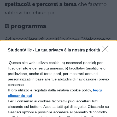
spettacoli e percorsi a tema
che faranno
rabbrividire chiunque.
Il programma
Ad accogliere gli ospiti lo show “Welcome to
Friday Scary Night” anche se non
StudentVille -
La tua privacy è la nostra priorità
mancheranno, come prevedibile, presenze
Questo sito web utilizza cookie: a) necessari (tecnici) per
inquietanti in ogni dove. Farà parte del
l'uso del sito e dei servizi annessi; b) facoltativi (analitici e di
programma anche il nuovo show “
Gotika
“. Si
profilazione, anche di terze parti, per mostrarti annunci
personalizzati in base alle tue abitudini di navigazione) previo
tratta di uno spettacolo dark con la presenza
consenso.
dell’illusionista Alberto Giorgi. Oltre gli
Il loro utilizzo è regolato dalla relativa cookie policy,
leggi
cliccando qui
.
spettacoli di maggiore successo con i quali
Per il consenso ai cookies facoltativi puoi accettarli tutti
Gardaland ci ha abituato negli ultimi anni,
cliccando sul bottone Accetta tutti qui di seguito. Cliccando su
Gestisci opzioni è possibile accedere al pannello di controllo
l’edizione che ha appena avuto inizio si