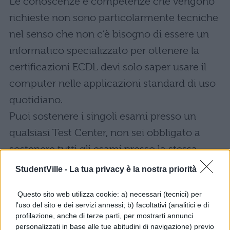
Le conoscenze e competenze che vengono
richieste non sono particolarmente tecniche
nel senso che non c’è bisogno di essere un
informatico specializzato per ottenere la
certificazioni ECDL devi solo saper usare il
computer nelle applicazioni standard di uso
quotidiano.
Puoi sostenere i singoli esami presso un
qualsiasi Test Center, non sei obbligato a
sostenere tutti gli esami presso la stessa
sede e puoi scaglionarli nel tempo, in ogni
StudentVille -
La tua privacy è la nostra priorità
caso entro 3 anni. Per ottenere i crediti
Questo sito web utilizza cookie: a) necessari (tecnici) per
scolastici, per esempio, puoi cominciare a
l'uso del sito e dei servizi annessi; b) facoltativi (analitici e di
sostenere gli esami il terzo e il quarto anno
profilazione, anche di terze parti, per mostrarti annunci
personalizzati in base alle tue abitudini di navigazione) previo