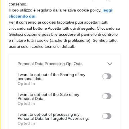
per poi concluderli al quinto ed ottenere dei
consenso.
crediti per l’esame di maturità.
Il loro utilizzo è regolato dalla relativa cookie policy,
leggi
cliccando qui
.
Ricordati di presentarti agli esami munito
Per il consenso ai cookies facoltativi puoi accettarli tutti
della tua Skills Card e di un documento di
cliccando sul bottone Accetta tutti qui di seguito. Cliccando su
Gestisci opzioni è possibile accedere al pannello di controllo
identificazione personale (carta d'identità,
e rifiutare tutti i cookie (anche di profilazione); Se rifiuti tutto,
patente di guida, ecc.).
userai solo i cookie tecnici di default.
Personal Data Processing Opt Outs
COMMENTI
I want to opt-out of the Sharing of my
personal data.
Opted In
I want to opt-out of the Sale of my
Personal Data.
Opted In
I want to opt-out of processing my
Personal Data for Targeted Advertising.
Opted In