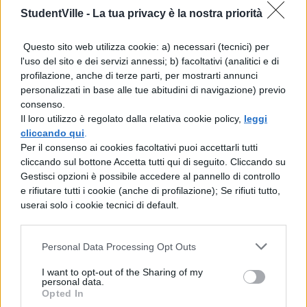
memorizzate le nostre parole.
StudentVille -
La tua privacy è la nostra priorità
Per saperne di più, leggi anche:
Questo sito web utilizza cookie: a) necessari (tecnici) per
l'uso del sito e dei servizi annessi; b) facoltativi (analitici e di
Come trovare lavoro senza esperienza
profilazione, anche di terze parti, per mostrarti annunci
personalizzati in base alle tue abitudini di navigazione) previo
Trovare lavoro: i nostri
consenso.
consigli
Il loro utilizzo è regolato dalla relativa cookie policy,
leggi
cliccando qui
.
Per il consenso ai cookies facoltativi puoi accettarli tutti
Prendete carta e penna, ascoltate e
cliccando sul bottone Accetta tutti qui di seguito. Cliccando su
Gestisci opzioni è possibile accedere al pannello di controllo
memorizzate i nostri consigli. Nella ricerca
e rifiutare tutti i cookie (anche di profilazione); Se rifiuti tutto,
del lavoro è fondamentale seguire questi
userai solo i cookie tecnici di default.
passaggi: iscrivetevi presso uno dei
centri
per l’impiego
,
collegatevi su
LinkedIn
, una
Personal Data Processing Opt Outs
piattaforma tramite la quale potrete entrare
I want to opt-out of the Sharing of my
personal data.
in contatto con aziende e datori di lavoro
Opted In