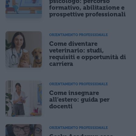
psicologo: percorso
formativo, abilitazione e
Acconsento all'uso dei miei dati da parte di terzi per finalità di
marketing diretto con modalità automatizzate o tradizionali
prospettive professionali
ORIENTAMENTO PROFESSIONALE
Come diventare
veterinario: studi,
requisiti e opportunità di
carriera
ORIENTAMENTO PROFESSIONALE
Come insegnare
all’estero: guida per
docenti
ORIENTAMENTO PROFESSIONALE