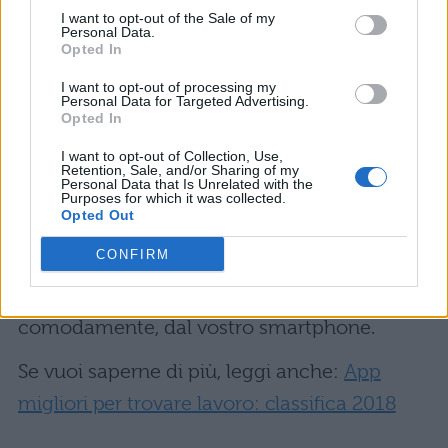
alla ricerca di personale; scrivete il
I want to opt-out of the Sale of my
Personal Data.
vostro
curriculum vitae
in modo chiaro e, se
Opted In
possibile, accompagnatelo ad una
lettera di
I want to opt-out of processing my
presentazione
scritta in modo tale da
Personal Data for Targeted Advertising.
Opted In
incuriosire i responsabili delle risorse umane
I want to opt-out of Collection, Use,
che si occupano di reclutare il personale.
Retention, Sale, and/or Sharing of my
Personal Data that Is Unrelated with the
Inoltre, cosa da non sottovalutare
Purposes for which it was collected.
Opted Out
minimamente, è la ricerca del lavoro on line
CONFIRM
consultando
i migliori siti
da cui potrete
effettuare la vostra ricerca anche, e
comodamente, dal vostro smartphone.
Se vuoi saperne di più, leggi anche:
App
migliori per trovare lavoro: classifica 2018