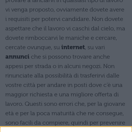
provare a lanciarvi in qualsiasi tipo di lavoro
vi venga proposto, ovviamente dovete avere
i requisiti per potervi candidare. Non dovete
aspettare che il lavoro vi caschi dal cielo, ma
dovete rimboccarvi le maniche e cercare,
cercate ovunque, su
internet
, su vari
annunci
che si possono trovare anche
appesi per strada o in alcuni negozi. Non
rinunciate alla possibilità di trasferirvi dalle
vostre città per andare in posti dove c’è una
maggior richiesta e una migliore offerta di
lavoro. Questi sono errori che, per la giovane
età e per la poca maturità che ne consegue,
sono facili da compiere, quindi per prevenire