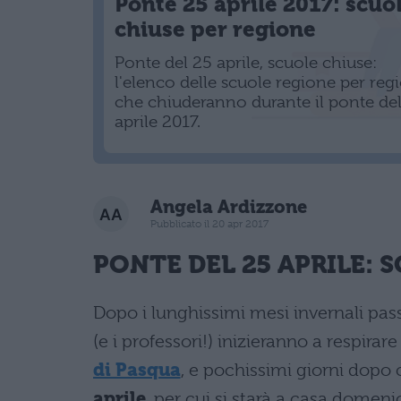
Ponte 25 aprile 2017: scuo
chiuse per regione
Ponte del 25 aprile, scuole chiuse:
l'elenco delle scuole regione per reg
che chiuderanno durante il ponte de
aprile 2017.
Angela Ardizzone
Pubblicato il 20 apr 2017
PONTE DEL
25 APRILE
: 
Dopo i lunghissimi mesi invernali passat
(e i professori!) inizieranno a respirare 
di Pasqua
, e pochissimi giorni dopo
aprile
, per cui si starà a casa domeni