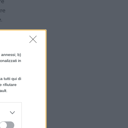
re
ure
e.
i annessi; b)
onalizzati in
 tutti qui di
 rifiutare
ault.