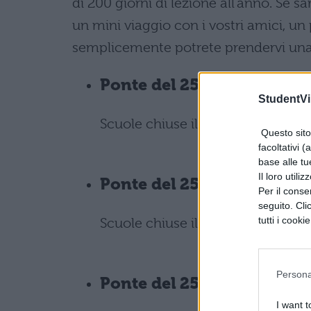
di 200 giorni di lezione all'anno. Se s
un mini viaggio con i vostri amici, un 
semplicemente potrete prendervi una 
Ponte del 25 aprile 2017 
StudentVil
Scuole chiuse il 24 e il 25 aprile
Questo sito 
facoltativi (
base alle tu
Il loro utili
Ponte del 25 aprile 2017 B
Per il consen
seguito. Cli
tutti i cooki
Scuole chiuse il 25 aprile
Persona
Ponte del 25 aprile 2017 
I want t