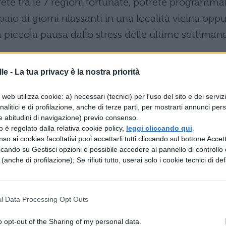
arete tra le 7 regioni fortunate, potrete programma
paio di giorni rilassanti in una località vicina opp
piccola pausa dallo stress delle ultime settiman
Abruzzo
le -
La tua privacy è la nostra priorità
web utilizza cookie: a) necessari (tecnici) per l'uso del sito e dei serviz
analitici e di profilazione, anche di terze parti, per mostrarti annunci pers
e abitudini di navigazione) previo consenso.
zzo è regolato dalla relativa cookie policy,
leggi cliccando qui
.
asilicata
so ai cookies facoltativi puoi accettarli tutti cliccando sul bottone Accetta
ccando su Gestisci opzioni è possibile accedere al pannello di controllo e
e (anche di profilazione); Se rifiuti tutto, userai solo i cookie tecnici di def
l Data Processing Opt Outs
Calabria
o opt-out of the Sharing of my personal data.