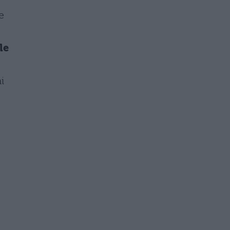
e
le
i