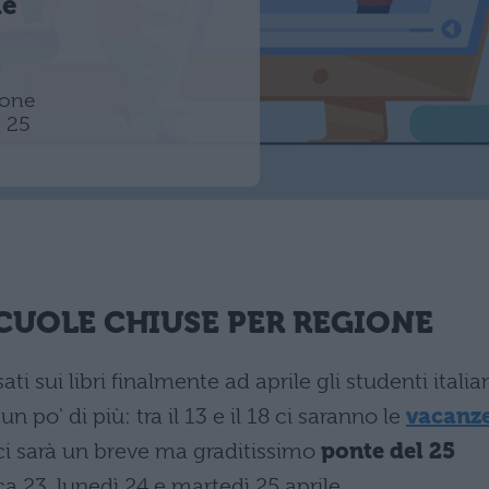
le
ione
l 25
SCUOLE CHIUSE PER REGIONE
i sui libri finalmente ad aprile gli studenti italia
un po' di più: tra il 13 e il 18 ci saranno le
vacanz
 ci sarà un breve ma graditissimo
ponte del 25
ca 23, lunedì 24 e martedì 25 aprile.