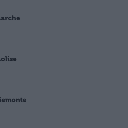
Marche
olise
Piemonte