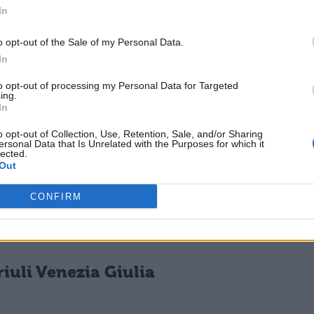
In
o opt-out of the Sale of my Personal Data.
In
 Campania
to opt-out of processing my Personal Data for Targeted
ing.
In
o opt-out of Collection, Use, Retention, Sale, and/or Sharing
ersonal Data that Is Unrelated with the Purposes for which it
lected.
Out
 Emilia Romagna
CONFIRM
riuli Venezia Giulia