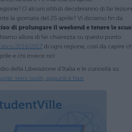
regione? O alcuni istituti decideranno di far lezion
te la giornata del 25 aprile? Vi diciamo fin da
iso di prolungare il weekend e tenere le scuo
chiamo allora di far chiarezza su questo punto
astico 2016/2017
di ogni regione, così da capire ch
prile e chi invece no!
udio della Liberazione d'Italia e le curiosità su
prile: temi svolti, appunti e frasi