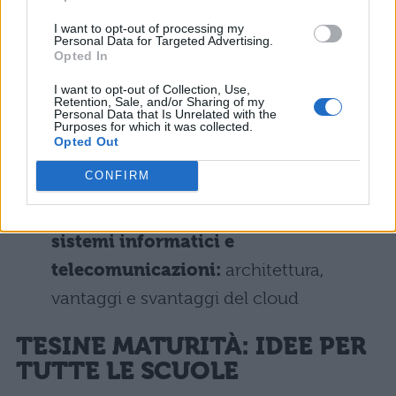
I want to opt-out of processing my
Collegamenti inglese:
Drobox, iCloud,
Personal Data for Targeted Advertising.
Opted In
Hadoop: analisi dei vari sistemi di cloud
I want to opt-out of Collection, Use,
in inglese
Retention, Sale, and/or Sharing of my
Personal Data that Is Unrelated with the
Purposes for which it was collected.
Collegamenti matematica:
il calcolo
Opted Out
distribuito
CONFIRM
Tecnologia e progettazione di
sistemi informatici e
telecomunicazioni:
architettura,
vantaggi e svantaggi del cloud
TESINE MATURITÀ: IDEE PER
TUTTE LE SCUOLE