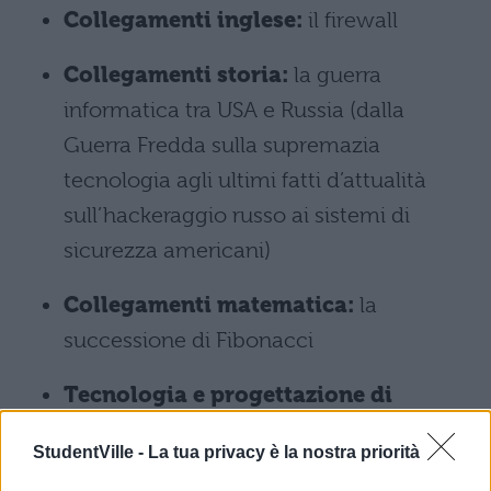
Collegamenti inglese:
il firewall
Collegamenti storia:
la guerra
informatica tra USA e Russia (dalla
Guerra Fredda sulla supremazia
tecnologia agli ultimi fatti d’attualità
sull’hackeraggio russo ai sistemi di
sicurezza americani)
Collegamenti matematica:
la
successione di Fibonacci
Tecnologia e progettazione di
sistemi informatici e
StudentVille -
La tua privacy è la nostra priorità
telecomunicazioni:
i sistemi di