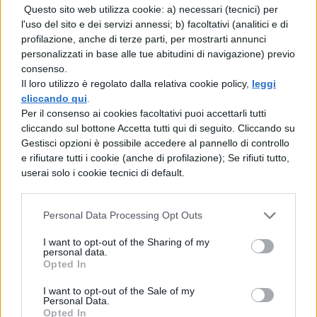
sicurezza informatici
Questo sito web utilizza cookie: a) necessari (tecnici) per
l'uso del sito e dei servizi annessi; b) facoltativi (analitici e di
TESINA MATURITÀ
profilazione, anche di terze parti, per mostrarti annunci
personalizzati in base alle tue abitudini di navigazione) previo
INFORMATICA PER L’ITIS,
consenso.
COLLEGAMENTI: IL CLOUD
Il loro utilizzo è regolato dalla relativa cookie policy,
leggi
COMPUTING
cliccando qui
.
Per il consenso ai cookies facoltativi puoi accettarli tutti
cliccando sul bottone Accetta tutti qui di seguito. Cliccando su
Il termine cloud è ormai entrato nel lessico
Gestisci opzioni è possibile accedere al pannello di controllo
e rifiutare tutti i cookie (anche di profilazione); Se rifiuti tutto,
comune, intendendosi soprattutto come
userai solo i cookie tecnici di default.
spazio di archiviazione, elaborazione e
trasmissione di dati personali con cui si può
Personal Data Processing Opt Outs
condividere documenti, file e altro su vari
I want to opt-out of the Sharing of my
personal data.
dispositivi digitali.
Opted In
Collegamenti storia:
la storia
I want to opt-out of the Sale of my
Personal Data.
dell’informatica
Opted In