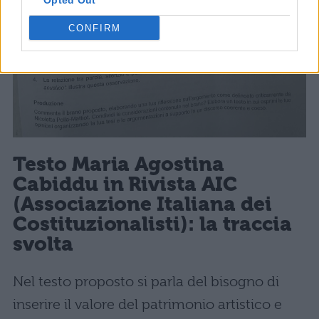
Opted Out
CONFIRM
Testo Maria Agostina
Cabiddu in Rivista AIC
(Associazione Italiana dei
Costituzionalisti): la traccia
svolta
Nel testo proposto si parla del bisogno di
inserire il valore del patrimonio artistico e