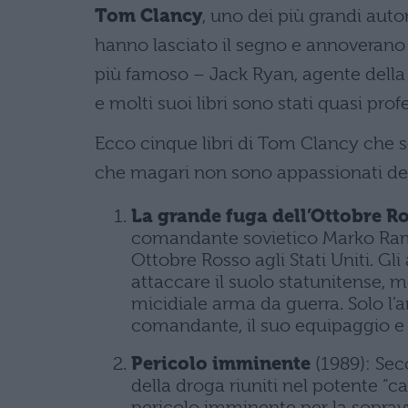
Tom Clancy
, uno dei più grandi autor
hanno lasciato il segno e annoverano m
più famoso – Jack Ryan, agente della C
e molti suoi libri sono stati quasi prof
Ecco cinque libri di Tom Clancy che 
che magari non sono appassionati del
La grande fuga dell’Ottobre R
comandante sovietico Marko Rami
Ottobre Rosso agli Stati Uniti. 
attaccare il suolo statunitense, m
micidiale arma da guerra. Solo l’a
comandante, il suo equipaggio e 
Pericolo imminente
(1989): Seco
della droga riuniti nel potente “c
pericolo imminente per la soprav