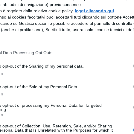
e abitudini di navigazione) previo consenso.
. Nella bufera mediatica che si scatena, Clark è
zzo è regolato dalla relativa cookie policy,
leggi cliccando qui
.
lla cattura e provare a capire chi si nasconda
so ai cookies facoltativi puoi accettarli tutti cliccando sul bottone Accetta
en altra minaccia incombe sugli Stati Uniti e sul
ccando su Gestisci opzioni è possibile accedere al pannello di controllo e
o Riaz Rehan, corrotto e sanguinario, si è alleato
e (anche di profilazione); Se rifiuti tutto, userai solo i cookie tecnici di def
 procurarsi testate nucleari e ora si appresta a
acchi contro l’Occidente. Solo gli uomini del
 fondata dallo stesso Ryan, possono riuscire a
l Data Processing Opt Outs
inick Caruso e il giovane Jack Ryan Jr. si trovan
 tentare il tutto per tutto pur di salvare il pianeta
o opt-out of the Sharing of my personal data.
In
pus è un’organizzazione segreta, che agisce al di
o opt-out of the Sale of my Personal Data.
tituita dall’ex presidente degli Stati Uniti Jack Rya
In
ificare le minacce terroristiche che incombono
di un individuo che rappresenta un serio pericolo
to opt-out of processing my Personal Data for Targeted
ing.
orre selezionare persone esperte e pronte a tutto.
In
 Intanto estremisti islamici e signori della droga
iabolica alleanza. I gemelli Caruso sono in stat
o opt-out of Collection, Use, Retention, Sale, and/or Sharing
ersonal Data that Is Unrelated with the Purposes for which it
iglio dell’ex presidente, mettere alla prova la propr