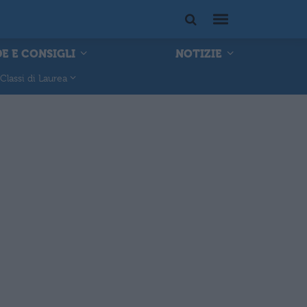
E E CONSIGLI
NOTIZIE
Classi di Laurea