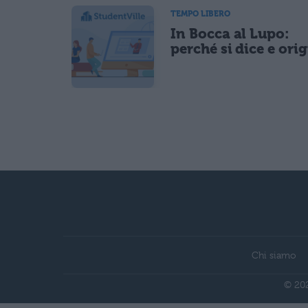
TEMPO LIBERO
In Bocca al Lupo:
perché si dice e ori
Chi siamo
© 202