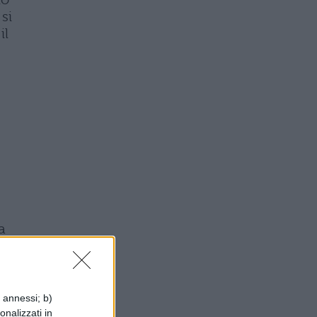
si
il
a
ti,
uo
i annessi; b)
onalizzati in