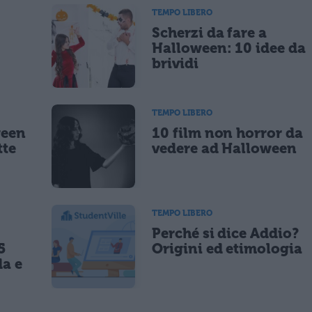
TEMPO LIBERO
Scherzi da fare a
lità di marketing diretto con modalità automatizzate o tradizionali
Halloween: 10 idee da
brividi
TEMPO LIBERO
ween
10 film non horror da
tte
vedere ad Halloween
TEMPO LIBERO
Perché si dice Addio?
5
Origini ed etimologia
da e