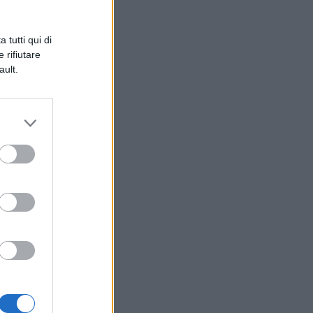
 tutti qui di
 rifiutare
ault.
o a
n.
o
ia