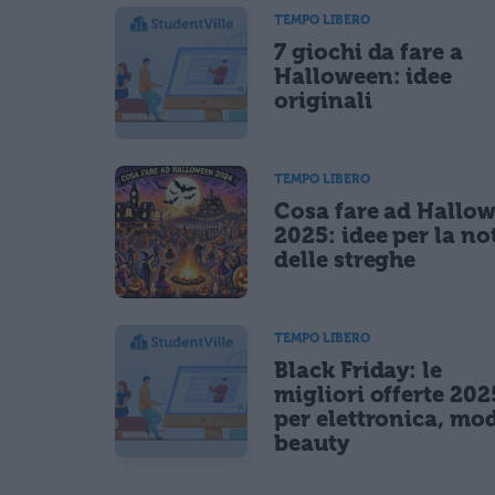
Ho letto e acconsento l'
informativa
sulla privacy
TEMPO LIBERO
CONFERMA E PUBBLICA
7 giochi da fare a
Acconsento all'uso dei miei dati da parte di terzi per fina
Halloween: idee
originali
TEMPO LIBERO
Cosa fare ad Hallo
2025: idee per la no
delle streghe
TEMPO LIBERO
Black Friday: le
migliori offerte 202
per elettronica, mo
beauty