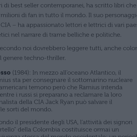
i di best seller contemporanei, ha scritto libri che
ilioni di fan in tutto il mondo. Il suo personagg
IA – ha appassionato lettori e lettrici di vari pae
etici nel narrare di trame belliche e politiche.
secondo noi dovrebbero leggere tutti, anche colo
 genere techno-thriller.
osso
(1984): In mezzo all’oceano Atlantico, il
us sta per consegnare il sottomarino nucleare
Gli americani temono però che Ramius intenda
entre i russi si preparano a reclamare la loro
nalista della CIA Jack Ryan può salvare il
le sorti del mondo.
ndo il presidente degli USA, l’attività dei signori
artello” della Colombia costituisce ormai un
vivenza stessa del mondo occidentale: un perico