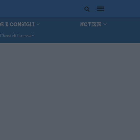
E E CONSIGLI
NOTIZIE
Classi di Laurea