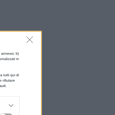
i annessi; b)
onalizzati in
 tutti qui di
 rifiutare
ault.