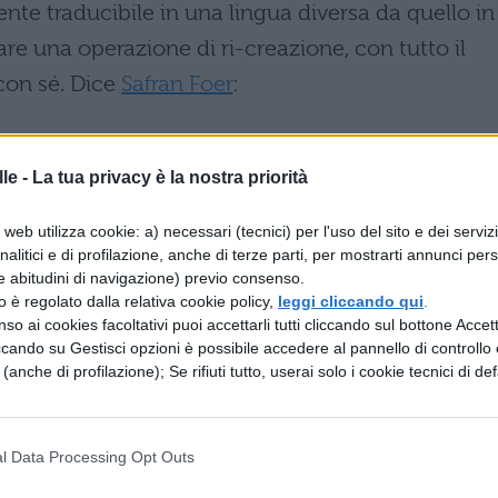
mente traducibile in una lingua diversa da quello in
are una operazione di ri-creazione, con tutto il
con sé. Dice
Safran Foer
:
e passivo, altre che ami attivamente. In
le -
La tua privacy è la nostra priorità
 fare qualcosa con “La via dei coccodrilli”.
 come sono fatti i libri, come saranno in
web utilizza cookie: a) necessari (tecnici) per l'uso del sito e dei serviz
analitici e di profilazione, anche di terze parti, per mostrarti annunci pers
 cambiando molto velocemente. Se non ci
e abitudini di navigazione) previo consenso.
fondita, non andrà a finire bene. C’è
zzo è regolato dalla relativa cookie policy,
leggi cliccando qui
.
so ai cookies facoltativi puoi accettarli tutti cliccando sul bottone Accetta
 la fisicità dei libri. […] Non sono
ccando su Gestisci opzioni è possibile accedere al pannello di controllo e
fine a sé stessa. Ciò che mi interessa è
e (anche di profilazione); Se rifiuti tutto, userai solo i cookie tecnici di def
tore. Che lo trasporti in un altro luogo, pura
l Data Processing Opt Outs