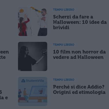
TEMPO LIBERO
Scherzi da fare a
lità di marketing diretto con modalità automatizzate o tradizionali
Halloween: 10 idee da
brividi
TEMPO LIBERO
ween
10 film non horror da
tte
vedere ad Halloween
TEMPO LIBERO
Perché si dice Addio?
5
Origini ed etimologia
da e