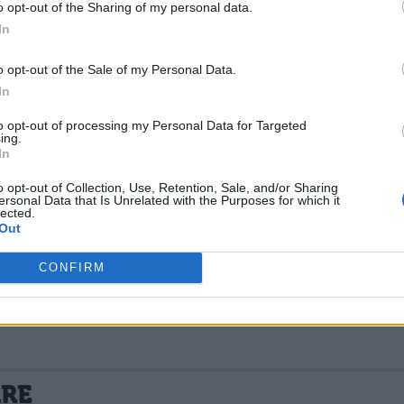
o opt-out of the Sharing of my personal data.
dea della genialità di Jonathan Safran Foer e del
In
 aspetti tecnici della realizzazione di questo
og.
o opt-out of the Sale of my Personal Data.
In
to opt-out of processing my Personal Data for Targeted
ing.
In
o opt-out of Collection, Use, Retention, Sale, and/or Sharing
ersonal Data that Is Unrelated with the Purposes for which it
lected.
Out
CONFIRM
La tua email sarà utilizzata per comunicarti se qualcuno risponde al tuo commento e non sarà pubblicata. Dichiari di avere preso visione e di accettare quanto previsto dalla
ARE
 un cookie salvi i tuoi dati (nome, email) per il prossimo commento.