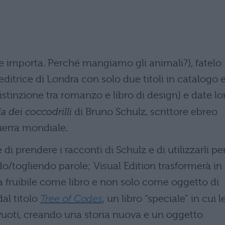
e importa. Perché mangiamo gli animali?), fatelo
ditrice di Londra con solo due titoli in catalogo e
distinzione tra romanzo e libro di design) e date lo
ia dei coccodrilli
di Bruno Schulz, scrittore ebreo
uerra mondiale.
i prendere i racconti di Schulz e di utilizzarli pe
do/togliendo parole; Visual Edition trasformerà in
ola fruibile come libro e non solo come oggetto di
dal titolo
Tree of Codes
, un libro “speciale” in cui l
e vuoti, creando una storia nuova e un oggetto