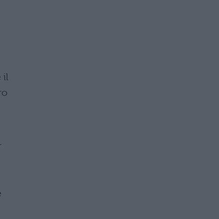
 il
ro
r
e