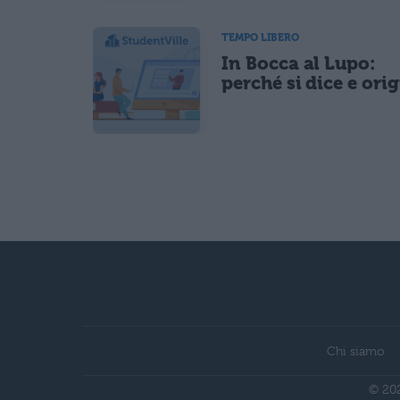
TEMPO LIBERO
In Bocca al Lupo:
perché si dice e ori
Chi siamo
© 202