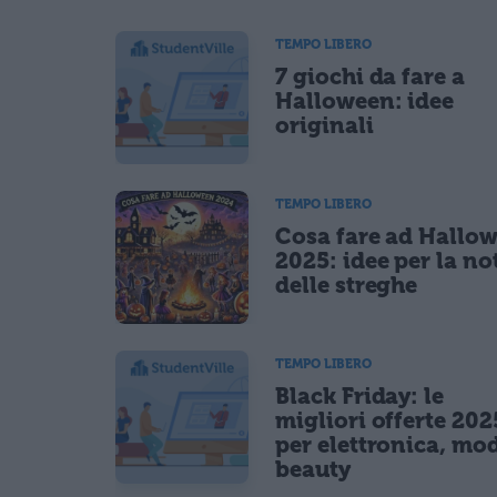
Ho letto e acconsento l'
informativa
sulla privacy
TEMPO LIBERO
CONFERMA E PUBBLICA
7 giochi da fare a
Acconsento all'uso dei miei dati da parte di terzi per fina
Halloween: idee
originali
TEMPO LIBERO
Cosa fare ad Hallo
2025: idee per la no
delle streghe
TEMPO LIBERO
Black Friday: le
migliori offerte 202
per elettronica, mo
beauty