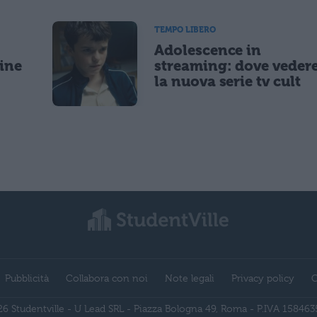
TEMPO LIBERO
Adolescence in
gine
streaming: dove veder
la nuova serie tv cult
Pubblicità
Collabora con noi
Note legali
Privacy policy
C
6 Studentville - U Lead SRL - Piazza Bologna 49, Roma - P.IVA 15846