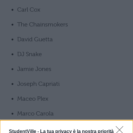
Carl Cox
The Chainsmokers
David Guetta
DJ Snake
Jamie Jones
Joseph Capriati
Maceo Plex
Marco Carola
Richie Hawtin
StudentVille -
La tua privacy è la nostra priorità