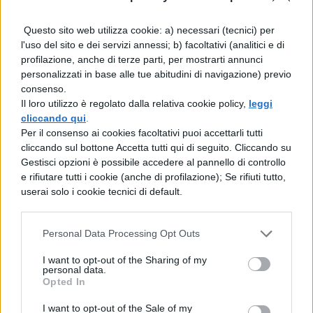
Ultra Europe 2019: i biglietti
Questo sito web utilizza cookie: a) necessari (tecnici) per
l'uso del sito e dei servizi annessi; b) facoltativi (analitici e di
profilazione, anche di terze parti, per mostrarti annunci
I
biglietti
per l’edizione 2019 dell’Ultra
personalizzati in base alle tue abitudini di navigazione) previo
Europe sono disponibili sul sito ufficiale
consenso.
Il loro utilizzo è regolato dalla relativa cookie policy,
leggi
dell’evento a diversi prezzi. Le
soluzioni
cliccando qui
.
principali
tra cui optare sono le seguenti:
Per il consenso ai cookies facoltativi puoi accettarli tutti
cliccando sul bottone Accetta tutti qui di seguito. Cliccando su
Gestisci opzioni è possibile accedere al pannello di controllo
Biglietto Standard (12-14 Luglio): da 169
e rifiutare tutti i cookie (anche di profilazione); Se rifiuti tutto,
euro
userai solo i cookie tecnici di default.
Pacchetto Ultra Passport per 6 persone
Personal Data Processing Opt Outs
(12-14 Luglio): da 845 euro
I want to opt-out of the Sharing of my
personal data.
Biglietto Destination (11-18 Luglio): da
Opted In
369 euro
I want to opt-out of the Sale of my