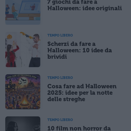
7 giochi da fare a
Ho letto e acconsento l'
informativa
sulla privacy
CONFERMA E PUBBLICA
Halloween: idee originali
Acconsento all'uso dei miei dati da parte di terzi per finalità di
marketing diretto con modalità automatizzate o tradizionali
TEMPO LIBERO
Scherzi da fare a
Halloween: 10 idee da
brividi
TEMPO LIBERO
Cosa fare ad Halloween
2025: idee per la notte
delle streghe
TEMPO LIBERO
10 film non horror da