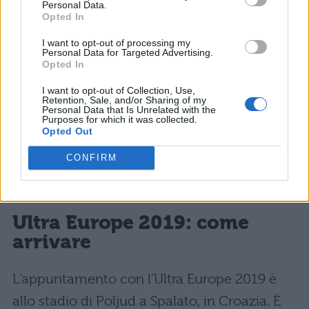
Personal Data.
Opted In
Biglietto Resistance (11-18 Luglio): da
I want to opt-out of processing my
369 euro
Personal Data for Targeted Advertising.
Opted In
Party d’Apertura (11 Luglio): da 29 euro
I want to opt-out of Collection, Use,
Retention, Sale, and/or Sharing of my
Personal Data that Is Unrelated with the
Party di Chiusura (17 Luglio): da 39 euro
Purposes for which it was collected.
Opted Out
Biglietto VIP giornaliero: da 149 euro
CONFIRM
Biglietto VIP (12-14 Luglio): da 369 euro
Ultra Europe 2019: come
arrivare
L’appuntamento con l’Ultra Europe 2019 è
allo stadio di Poljud a Spalato, in Croazia. È