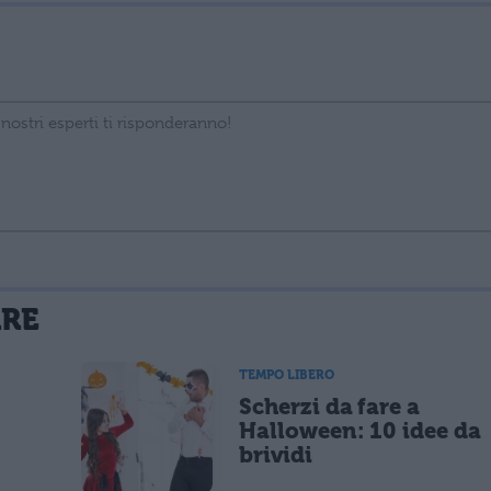
La tua email sarà utilizzata per comunicarti se qualcuno risponde al tuo commento e non sarà pubblicata. Dichiari di avere preso visione e di accettare quanto previsto dalla
ARE
 un cookie salvi i tuoi dati (nome, email) per il prossimo commento.
TEMPO LIBERO
Scherzi da fare a
lità di marketing diretto con modalità automatizzate o tradizionali
Halloween: 10 idee da
brividi