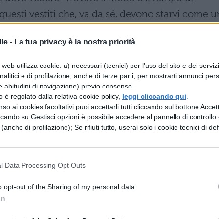
questi vestiti che, va da sé, devono starvi come u
ndosserete condizionerà la vostra prestazione, ve 
le -
La tua privacy è la nostra priorità
web utilizza cookie: a) necessari (tecnici) per l'uso del sito e dei serviz
LOQUIO DI LAVORO: POTREI MA NON
analitici e di profilazione, anche di terze parti, per mostrarti annunci pers
e abitudini di navigazione) previo consenso.
zzo è regolato dalla relativa cookie policy,
leggi cliccando qui
.
di lavoro e conoscete lo standard dell’abbigliament
so ai cookies facoltativi puoi accettarli tutti cliccando sul bottone Accetta
ccando su Gestisci opzioni è possibile accedere al pannello di controllo e
estiti bene è giusto ma non meglio di chi vi farà il
e (anche di profilazione); Se rifiuti tutto, userai solo i cookie tecnici di def
ambiente, non spiccare come quelli che se la
l Data Processing Opt Outs
 DI LAVORO, UN ESEMPIO
o opt-out of the Sharing of my personal data.
In
lavoro che potete poi adattare alle vostre esigen