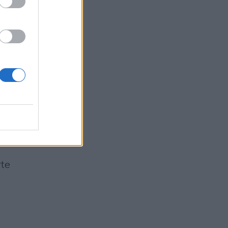
ni
a
che
rte