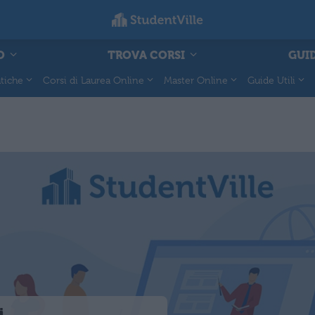
O
TROVA CORSI
GUID
tiche
Corsi di Laurea Online
Master Online
Guide Utili
i