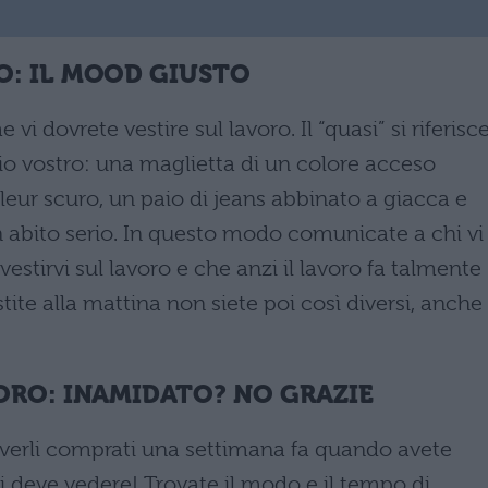
O: IL MOOD GIUSTO
vi dovrete vestire sul lavoro. Il “quasi” si riferisc
lio vostro: una maglietta di un colore acceso
leur scuro, un paio di jeans abbinato a giacca e
n abito serio. In questo modo comunicate a chi vi 
estirvi sul lavoro e che anzi il lavoro fa talmente
ite alla mattina non siete poi così diversi, anche
ORO: INAMIDATO? NO GRAZIE
averli comprati una settimana fa quando avete
 deve vedere! Trovate il modo e il tempo di