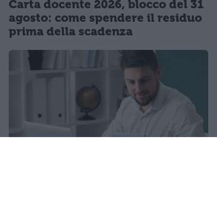
Carta docente 2026, blocco del 31
agosto: come spendere il residuo
prima della scadenza
sniro
Pubblicato il 6 ago 2026
Quest’anno la carta docente presenta un