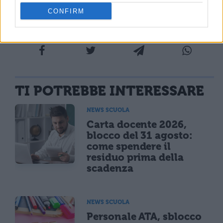
CONFIRM
TI POTREBBE INTERESSARE
NEWS SCUOLA
Carta docente 2026,
blocco del 31 agosto:
come spendere il
residuo prima della
scadenza
NEWS SCUOLA
Personale ATA, sblocco