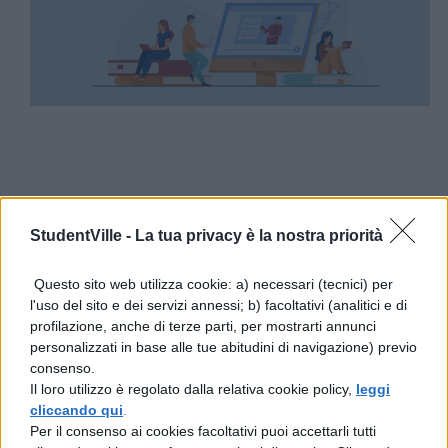
StudentVille -
La tua privacy è la nostra priorità
Questo sito web utilizza cookie: a) necessari (tecnici) per
(function(d, s, id) { var js, fjs =
l'uso del sito e dei servizi annessi; b) facoltativi (analitici e di
profilazione, anche di terze parti, per mostrarti annunci
d.getElementsByTagName(s)[0]; if
personalizzati in base alle tue abitudini di navigazione) previo
(d.getElementById(id)) return; js =
consenso.
Il loro utilizzo è regolato dalla relativa cookie policy,
leggi
d.createElement(s); js.id = id; js.src =
cliccando qui
.
“//connect.facebook.net/en_US/sdk.js#xfb
Per il consenso ai cookies facoltativi puoi accettarli tutti