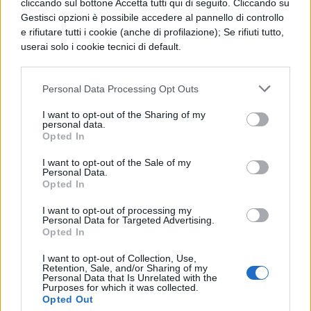
cliccando sul bottone Accetta tutti qui di seguito. Cliccando su
ml=1&version=v2.3”;
Gestisci opzioni è possibile accedere al pannello di controllo
fjs.parentNode.insertBefore(js, fjs);}
e rifiutare tutti i cookie (anche di profilazione); Se rifiuti tutto,
userai solo i cookie tecnici di default.
(document, ‘script’, ‘facebook-jssdk’));
Personal Data Processing Opt Outs
Caso Alberghiero di Arzachena contro i
I want to opt-out of the Sharing of my
piercing. Parla Antonello Carbini, il papà
personal data.
Opted In
del ragazzo allontanato da scuola per un
I want to opt-out of the Sale of my
piercing al naso. "I regolamenti vanno
Personal Data.
Opted In
rispettati – dice il padre – a patto che
valgano per tutti e che non si facciano
I want to opt-out of processing my
Personal Data for Targeted Advertising.
discriminazioni".
Opted In
I want to opt-out of Collection, Use,
Posted by
Olbia.it – Il Giornale di Olbia
Retention, Sale, and/or Sharing of my
Personal Data that Is Unrelated with the
on Saturday, September 26, 2015
Purposes for which it was collected.
Opted Out