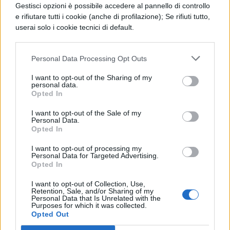
Gestisci opzioni è possibile accedere al pannello di controllo
potete avere il pieno controllo creativo dei
e rifiutare tutti i cookie (anche di profilazione); Se rifiuti tutto,
vostri progetti di design o per prendere
userai solo i cookie tecnici di default.
appunti in modo efficiente. Con 4096 livelli
di sensibilità alla pressione e
Personal Data Processing Opt Outs
all’inclinazione, questa smart pen riesce a
I want to opt-out of the Sharing of my
personal data.
rilevare ogni minimo movimento con una
Opted In
latenza di 2 ms quasi impercettibile. La
I want to opt-out of the Sale of my
Personal Data.
funzione Multi-Finestra
sul MatePad 11 vi
Opted In
consente di aprire fino a 4 app in una
I want to opt-out of processing my
Personal Data for Targeted Advertising.
singola schermata e personalizzare il vostro
Opted In
modo di lavorare.
I want to opt-out of Collection, Use,
Retention, Sale, and/or Sharing of my
Il
Huawei MatePad 11
può essere vostro
Personal Data that Is Unrelated with the
Purposes for which it was collected.
grazie a questa offerta
su Amzon, a soli
Opted Out