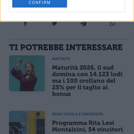
409,00 €.
CONFIRM
TI POTREBBE INTERESSARE
MATURITÀ
Maturità 2026, il sud
domina con 14.123 lodi
ma i 100 crollano del
25% per il taglio ai
bonus
NEWS SCUOLA E UNIVERSITÀ
Programma Rita Levi
Montalcini, 54 vincitori