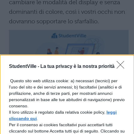
cambiare le modalità del display e senza
dominanti di colore, così i vostri occhi non
dovranno sopportare lo sfarfallio.
StudentVille -
La tua privacy è la nostra priorità
Questo sito web utilizza cookie: a) necessari (tecnici) per
Il comparto audio a quattro altoparlanti e
l'uso del sito e dei servizi annessi; b) facoltativi (analitici e di
quattro canali è molto potente, i bassi e gli
profilazione, anche di terze parti, per mostrarti annunci
personalizzati in base alle tue abitudini di navigazione) previo
alti sono cristallini e regolati da Harmon
consenso.
Kardon per riprodurre i vostri contenuti
Il loro utilizzo è regolato dalla relativa cookie policy,
leggi
cliccando qui
.
audiovisivi preferiti durante le pause
Per il consenso ai cookies facoltativi puoi accettarli tutti
pranzo. Grazie alla
Huawei M-Pencil
cliccando sul bottone Accetta tutti qui di seguito. Cliccando su