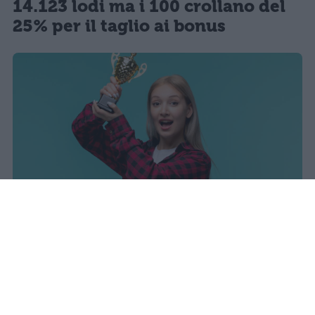
14.123 lodi ma i 100 crollano del
25% per il taglio ai bonus
I dati ufficiali della Maturità 2026
rivelano una concentrazione di
eccellenze al sud, con Campania,
Puglia e Sicilia in testa. Cala