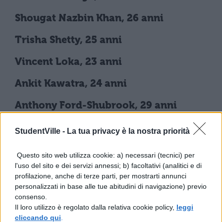
Shougat Nazbin Khan, 26 anni
Trisha Shetty, 25 anni
Vincent Loka, 23 anni
Ankit Kawatra, 24 anni
Anthony Ford-Shubrook, 29 anni
Carolina Medina, 27 anni
StudentVille -
La tua privacy è la nostra priorità
Maria Teresa Gonzalez Garcia, 29 anni
Questo sito web utilizza cookie: a) necessari (tecnici) per
l'uso del sito e dei servizi annessi; b) facoltativi (analitici e di
Edda Hamar, 27 anni
profilazione, anche di terze parti, per mostrarti annunci
personalizzati in base alle tue abitudini di navigazione) previo
Jake Horowitz, 28 anni
consenso.
Il loro utilizzo è regolato dalla relativa cookie policy,
leggi
Karan Jerath, 19 anni
cliccando qui
.