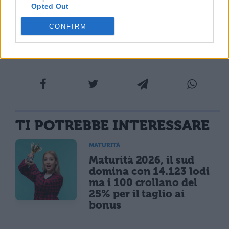
Opted Out
CONFIRM
TI POTREBBE INTERESSARE
MATURITÀ
Maturità 2026, il sud
domina con 14.123 lodi
ma i 100 crollano del
25% per il taglio ai
bonus