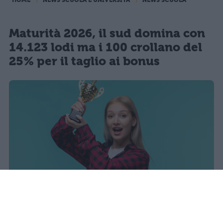
HOME
NEWS SCUOLA E UNIVERSITÀ
NEWS SCUOLA
Maturità 2026, il sud domina con
14.123 lodi ma i 100 crollano del
25% per il taglio ai bonus
I dati ufficiali della Maturità 2026