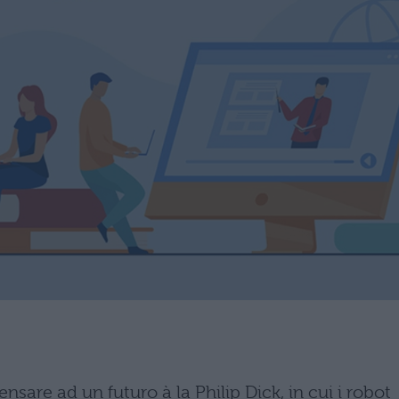
nsare ad un futuro à la Philip Dick, in cui i robot