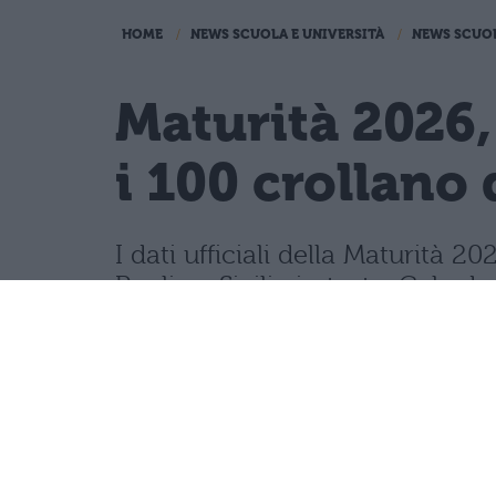
HOME
NEWS SCUOLA E UNIVERSITÀ
NEWS SCUO
Maturità 2026,
i 100 crollano 
I dati ufficiali della Maturità
Puglia e Sicilia in testa. Cala d