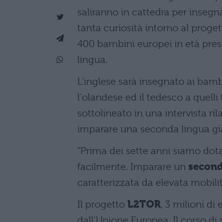
saliranno in cattedra per insegn
tanta curiosità intorno al proge
400 bambini europei in età pre
lingua.
L'inglese sarà insegnato ai bamb
l'olandese ed il tedesco a quelli 
sottolineato in una intervista r
imparare una seconda lingua già 
"Prima dei sette anni siamo dotat
facilmente. Imparare un
second
caratterizzata da elevata mobilit
Il progetto
L2TOR
, 3 milioni di
dall'Unione Europea. Il corso di