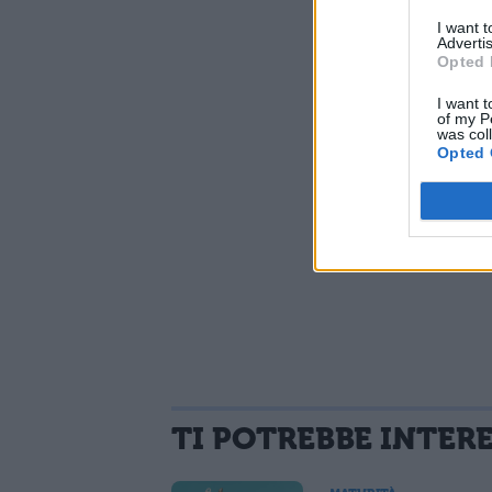
I want 
Advertis
Opted 
I want t
of my P
was col
Opted 
TI POTREBBE INTER