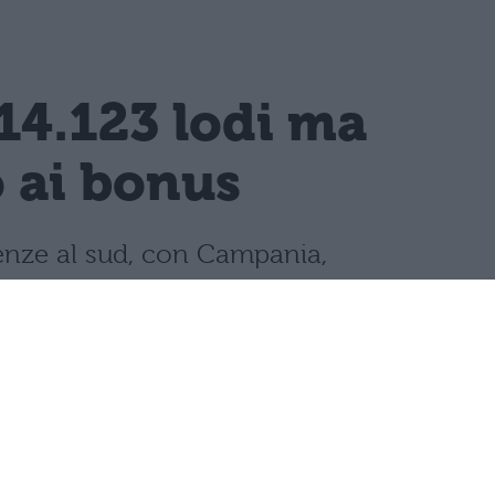
14.123 lodi ma
o ai bonus
llenze al sud, con Campania,