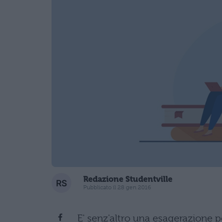
Redazione Studentville
Pubblicato il 28 gen 2016
E' senz'altro una esagerazione pe