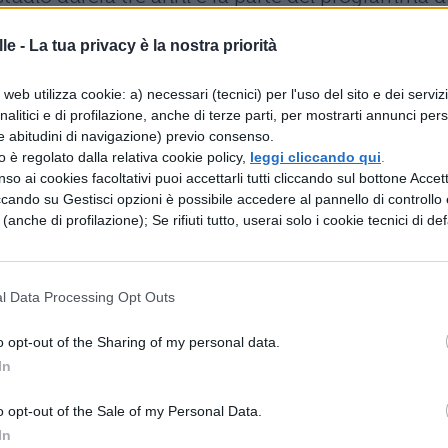
ecipano scienziati provenienti da Germania,
le -
La tua privacy è la nostra priorità
o. .
web utilizza cookie: a) necessari (tecnici) per l'uso del sito e dei serviz
 in particolare dal San Raffaele di Milano. "Lì c'eran
analitici e di profilazione, anche di terze parti, per mostrarti annunci pers
orto a bambini affetti a diebete. In quella occasio
e abitudini di navigazione) previo consenso.
zzo è regolato dalla relativa cookie policy,
leggi cliccando qui
.
ra nell'insegnare. E così abbiamo deciso di
so ai cookies facoltativi puoi accettarli tutti cliccando sul bottone Accetta
ha raccontato Tony Belpaeme, professore di Sistem
ccando su Gestisci opzioni è possibile accedere al pannello di controllo e
e (anche di profilazione); Se rifiuti tutto, userai solo i cookie tecnici di def
ità di Plymouth e coordinatore del progetto.
o negli
Stati Uniti
(per merito degli scienziati Adit
l Data Processing Opt Outs
) ed in Svizzera (presso la Scuola Politecnica
o opt-out of the Sharing of my personal data.
In
? "No", sostengono i ricercatori coinvolti nei
o opt-out of the Sale of my Personal Data.
eranno
sempre dell'anima
".
In