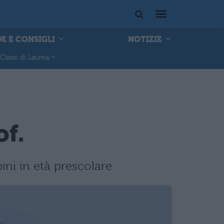
E E CONSIGLI
NOTIZIE
Classi di Laurea
of.
ni in età prescolare