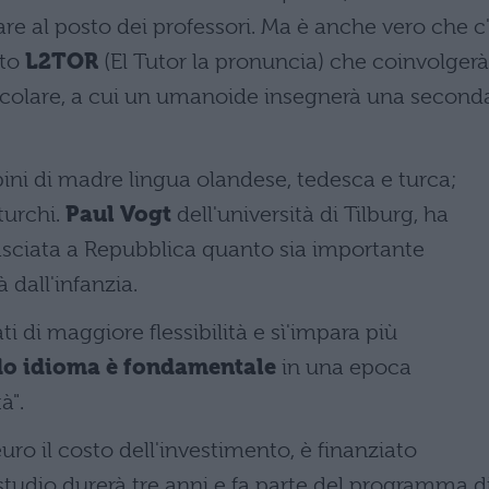
are al posto dei professori. Ma è anche vero che c
tto
L2TOR
(El Tutor la pronuncia) che coinvolgerà
scolare, a cui un umanoide insegnerà una second
ini di madre lingua olandese, tedesca e turca;
turchi.
Paul Vogt
dell'università di Tilburg, ha
ilasciata a Repubblica quanto sia importante
dall'infanzia.
i di maggiore flessibilità e sì'impara più
o idioma è fondamentale
in una epoca
à".
 euro il costo dell'investimento, è finanziato
 studio durerà tre anni e fa parte del programma d