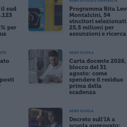
NEWS SCUOLA E UNIVERSITÀ
il sud
Programma Rita Lev
.123
Montalcini, 54
vincitori selezionati
5% per
25,5 milioni per
nus
assunzioni e ricerca
SITÀ
NEWS SCUOLA
tato
Carta docente 2026,
blocco del 31
agosto: come
posti
spendere il residuo
r
prima della
scadenza
NEWS SCUOLA
,
Decreto sull'IA a
scuola approvato: