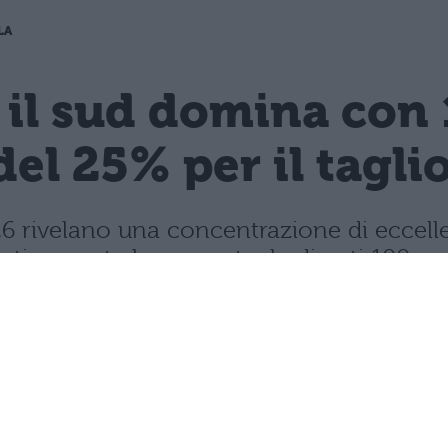
LA
 il sud domina con 
del 25% per il tagli
 2026 rivelano una concentrazione di ecce
rasticamente la percentuale di voti 100.