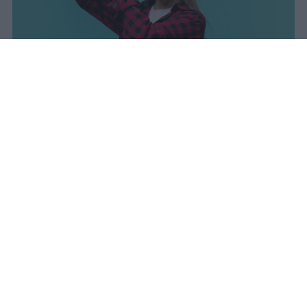
I dati ufficiali della Maturità 2026
rivelano una concentrazione di
eccellenze al sud, con Campania,
Puglia e Sicilia in testa. Cala
drasticamente la percentuale di voti
100.
sniro
Pubblicato il 7 ago 2026
Il Ministero dell’Istruzione e del Merito ha
diffuso i dati ufficiali sugli esiti degli esami