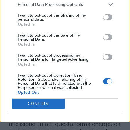
completamente a Idrogeno che, stando ad
Personal Data Processing Opt Outs
alcune stime, riuscirà a produrre fino a
I want to opt-out of the Sharing of my
12MW di energia. L’anno prossimo, il 2009,
personal data.
dovrebbe essere l’anno inaugurale.
Opted In
Oltre a essere un combustibile
I want to opt-out of the Sale of my
completamente pulito per le automobili,
Personal Data.
l’Idrogeno può essere usato, come visto,
Opted In
per produrre energia (nel quartiere
I want to opt-out of processing my
milanese della Bicocca, circa 40 famiglie
Personal Data for Targeted Advertising.
sono alimentate a Idrogeno), ma anche per
Opted In
il teleriscaldamento. Non tutti sanno infatti
I want to opt-out of Collection, Use,
che il prodotto di scarto del processo usato
Retention, Sale, and/or Sharing of my
presso la Bicocca, ove è collocata una
Personal Data that Is Unrelated with the
Purposes for which it was collected.
centrale con una potenza di 1,3MW, è
Opted Out
acqua calda. Prima avevamo detto come
l’Idrogeno, al giorno d’oggi, sia ancora
CONFIRM
troppo caro e quindi troppo poco
conveniente. Questo merita però una
riflessione. Infatti questa forma energetica