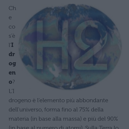
Ch
e
co
s’è
l’
I
dr
og
en
o
?
L’I
drogeno è l’elemento più abbondante
dell’universo, forma fino al 75% della
materia (in base alla massa) e più del 90%
(in base al numero di atomi). Sulla Terra lo