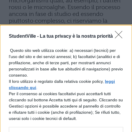
microrganismi quali, ad esempio, i batteri
rossi o le microalghe. Essendo il processo
ancora in fase di studio ed essendo
piuttosto complesso, ci riserviamo la
facoltà di analizzarlo in modo più
approfondito in un prossimo futuro.
StudentVille -
La tua privacy è la nostra priorità
L’Idrogeno è proprio una forma energetica
nuova? La risposta è negativa. Infatti è
Questo sito web utilizza cookie: a) necessari (tecnici) per
conosciuto fin dal 1800 e ogni anno
l'uso del sito e dei servizi annessi; b) facoltativi (analitici e di
vengono prodotti fino a 60.000.000 di metri
profilazione, anche di terze parti, per mostrarti annunci
cubi di Idrogeno in Italia. Una centrale la
personalizzati in base alle tue abitudini di navigazione) previo
troviamo a Mantova dove si produce
consenso.
Idrogeno per uso industriale partendo dal
Il loro utilizzo è regolato dalla relativa cookie policy,
leggi
cliccando qui
Metano. Come sottoprodotto si ha
.
Per il consenso ai cookies facoltativi puoi accettarli tutti
dell’anidride carbonica che potrebbe essere
cliccando sul bottone Accetta tutti qui di seguito. Cliccando su
recuperata per fare l’acqua minerale
Gestisci opzioni è possibile accedere al pannello di controllo
frizzante o per altre applicazioni
e rifiutare tutti i cookie (anche di profilazione); Se rifiuti tutto,
tradizionali.
userai solo i cookie tecnici di default.
Inoltre è in costruzione nei pressi di
Venezia una nuova centrale