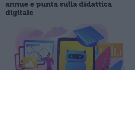
annue e punta sulla didattica
digitale
Il PIAO 2026-2028 del Ministero
dell'Istruzione colloca la formazione
continua tra le priorità strategiche,
garantendo a docenti e ATA almeno