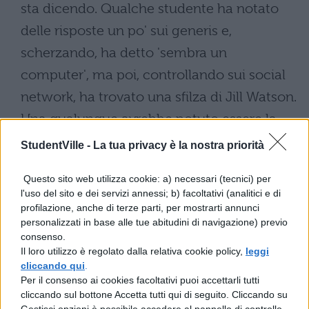
sta dicendo. Qualche studente ha notato
delle risposte un po' sui generis e,
scherzando, ha detto 'sembra un
computer', ma poi, controllando sui social
network, ha trovato una sfilza di Jill Watson.
Una qualunque avrebbe potuto essere la
docente e ogni dubbio è stato così fugato".
StudentVille -
La tua privacy è la nostra priorità
Goel ha raccontato che prossimamente
Questo sito web utilizza cookie: a) necessari (tecnici) per
Jill
sarà in grado di rispondere al 40% dei
l'uso del sito e dei servizi annessi; b) facoltativi (analitici e di
profilazione, anche di terze parti, per mostrarti annunci
quesiti, quelli più semplici. "Così gli
personalizzati in base alle tue abitudini di navigazione) previo
assistenti potranno dedicarsi a domande
consenso.
Il loro utilizzo è regolato dalla relativa cookie policy,
leggi
più complesse. Nel prossimo semestre dirò
cliccando qui
.
agli studenti che, tra i professori che
Per il consenso ai cookies facoltativi puoi accettarli tutti
cliccando sul bottone Accetta tutti qui di seguito. Cliccando su
rispondono in chat, c'è un computer. Loro
Gestisci opzioni è possibile accedere al pannello di controllo