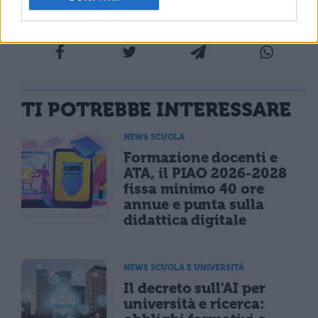
TI POTREBBE INTERESSARE
NEWS SCUOLA
Formazione docenti e
ATA, il PIAO 2026-2028
fissa minimo 40 ore
annue e punta sulla
didattica digitale
NEWS SCUOLA E UNIVERSITÀ
Il decreto sull'AI per
università e ricerca: