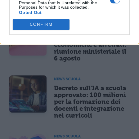
scadenza
Personal Data that Is Unrelated with the
Purposes for which it was collected.
Opted Out
NEWS SCUOLA
CONFIRM
Personale ATA, sblocco
delle posizioni
economiche e arretrati:
riunione ministeriale il
6 agosto
NEWS SCUOLA
Decreto sull'IA a scuola
approvato: 100 milioni
per la formazione dei
docenti e integrazione
nei curricoli
NEWS SCUOLA