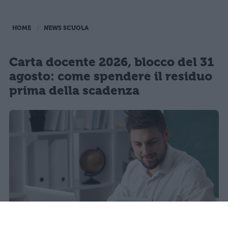
HOME
NEWS SCUOLA
Carta docente 2026, blocco del 31
agosto: come spendere il residuo
prima della scadenza