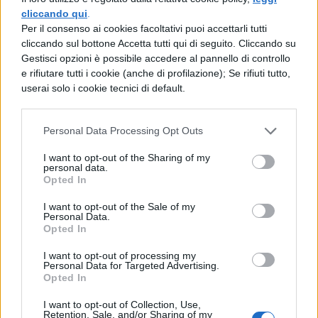
cliccando qui
.
Per il consenso ai cookies facoltativi puoi accettarli tutti
cliccando sul bottone Accetta tutti qui di seguito. Cliccando su
Gestisci opzioni è possibile accedere al pannello di controllo
e rifiutare tutti i cookie (anche di profilazione); Se rifiuti tutto,
userai solo i cookie tecnici di default.
Personal Data Processing Opt Outs
I want to opt-out of the Sharing of my
personal data.
Opted In
TI POTREBBE INTERESSARE
I want to opt-out of the Sale of my
Personal Data.
Opted In
NEWS SCUOLA
I want to opt-out of processing my
Carta docente 2026,
Personal Data for Targeted Advertising.
blocco del 31 agosto:
Opted In
come spendere il
residuo prima della
I want to opt-out of Collection, Use,
Retention, Sale, and/or Sharing of my