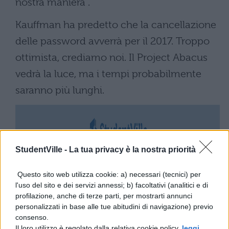
nostra maniera".
Kauffman ha predetto che la cancellazione
delle password avverrà per il 2017. Troppo
ottimista, crediamo noi. Il Project Abacus
vedrà la luce, ma i tempi probabilmente
saranno più lunghi.
StudentVille -
La tua privacy è la nostra priorità
Questo sito web utilizza cookie: a) necessari (tecnici) per
l'uso del sito e dei servizi annessi; b) facoltativi (analitici e di
profilazione, anche di terze parti, per mostrarti annunci
personalizzati in base alle tue abitudini di navigazione) previo
consenso.
Il loro utilizzo è regolato dalla relativa cookie policy,
leggi