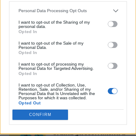
TI POTREBBE INTERESSARE
Personal Data Processing Opt Outs
MATURITÀ
Maturità 2026, il sud
I want to opt-out of the Sharing of my
personal data.
domina con 14.123 lodi
Opted In
ma i 100 crollano del
25% per il taglio ai
I want to opt-out of the Sale of my
bonus
Personal Data.
Opted In
I want to opt-out of processing my
Personal Data for Targeted Advertising.
NEWS SCUOLA E UNIVERSITÀ
Opted In
Programma Rita Levi
Montalcini, 54 vincitori
I want to opt-out of Collection, Use,
Retention, Sale, and/or Sharing of my
selezionati: 25,5 milioni
Personal Data that Is Unrelated with the
per assunzioni e ricerca
Purposes for which it was collected.
Opted Out
CONFIRM
NEWS SCUOLA E UNIVERSITÀ
Consiglio di Stato
ordina gli scorrimenti a