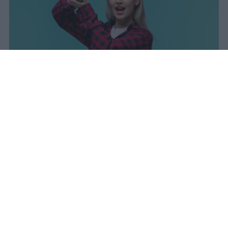
I dati ufficiali della Maturità 2026
rivelano una concentrazione di
eccellenze al sud, con Campania,
Puglia e Sicilia in testa. Cala
drasticamente la percentuale di voti
100.
sniro
Pubblicato il 7 ago 2026