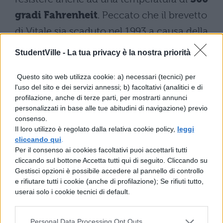
gradi Fahrenheit
. Peccato che il brevetto
di Vitale sia scaduto nel 1993 a causa della
mancata corresponsione di una tassa. Da
StudentVille -
La tua privacy è la nostra priorità
allora sono stati depositati diversi brevetti al
Questo sito web utilizza cookie: a) necessari (tecnici) per
suo posto.
l'uso del sito e dei servizi annessi; b) facoltativi (analitici e di
profilazione, anche di terze parti, per mostrarti annunci
personalizzati in base alle tue abitudini di navigazione) previo
consenso.
Il loro utilizzo è regolato dalla relativa cookie policy,
leggi
cliccando qui
.
Per il consenso ai cookies facoltativi puoi accettarli tutti
cliccando sul bottone Accetta tutti qui di seguito. Cliccando su
Gestisci opzioni è possibile accedere al pannello di controllo
e rifiutare tutti i cookie (anche di profilazione); Se rifiuti tutto,
userai solo i cookie tecnici di default.
Personal Data Processing Opt Outs