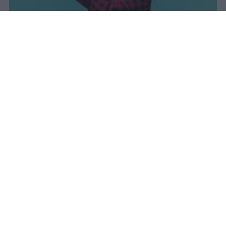
I dati ufficiali della Maturità 2026
rivelano una concentrazione di
eccellenze al sud, con Campania,
Puglia e Sicilia in testa. Cala
drasticamente la percentuale di voti
100.
sniro
Pubblicato il 7 ago 2026
Il Ministero dell’Istruzione e del Merito ha
diffuso i dati ufficiali sugli esiti degli esami
di Maturità per l’anno scolastico 2025/2026,